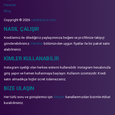
Paketler
Blog
Copyright © 2026
canlitakipci.com
NASIL ÇALIŞIR
Kredileriniz ile dilediğiniz paylaşımınıza beğeni ve profilinize takipçi
gönderebilirsiniz.
Paketler
bölümünden uygun fiyatlar ile bir paket satın
alabilirsiniz.
KIMLER KULLANABILIR
Instagram üyeliği olan herkes sistemi kullanabilir. Instagram hesabınızla
giriş yapın ve hemen kullanmaya başlayın. Kullanım ücretsizdir. Kredi
satın almadıkça hiçbir ücret ödemezsiniz.
BIZE ULAŞIN
Her türlü soru ve görüşleriniz için
İletişim
kanallarımızdan bizimle irtibat
kurabilirsiniz.