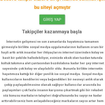
bu siteyi açmıştır
GIRIŞ YAP
Takipçiler kazanmaya başla
İnternetin gelişmesi ve son zamanlarda hayatımıza tamamen
girmesiyle birlikte sosyal medya uygulamalarının kullanım oranı bir
hayli arttı artık insanlar her ihtiyaçlarını internet üzerinden kolay ve
basit bir şekilde halledebiliyor, evinizde eksik olan tuzdan tutunda
koltuk takımına alet çantasından buzdolabına kadar her şey internet
sayesinde çok kolay ve ulaşılabilir oldu. Bununla birlikte internetin
hayatımıza kattığı bir diğer yenilik ise sosyal medya. Sosyal medya
kullanıcıların kendilerini veya beğendikleri bir nesneyi anlık olarak
çekip paylaşabilmesine olanak sağlıyor kullanıcılar arasında bu
paylaşımları çok fazla insanın karşısına çıkartmak gibi bir rekabet
söz konusu markaların talepleri doğrultusunda bu sayıyı ne kadar
arttırabilirseniz hem anlaşabileceğiniz markaların sayısı artar hem