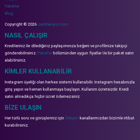
Paketler
Blog
Copyright © 2026
canlitakipci.com
NASIL ÇALIŞIR
Kredileriniz ile dilediğiniz paylaşımınıza beğeni ve profilinize takipçi
gönderebilirsiniz.
Paketler
bölümünden uygun fiyatlar ile bir paket satın
alabilirsiniz.
KIMLER KULLANABILIR
Instagram üyeliği olan herkes sistemi kullanabilir. Instagram hesabınızla
giriş yapın ve hemen kullanmaya başlayın. Kullanım ücretsizdir. Kredi
satın almadıkça hiçbir ücret ödemezsiniz.
BIZE ULAŞIN
Her türlü soru ve görüşleriniz için
İletişim
kanallarımızdan bizimle irtibat
kurabilirsiniz.