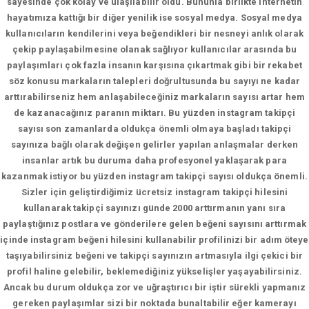
sayesinde çok kolay ve ulaşılabilir oldu. Bununla birlikte internetin
hayatımıza kattığı bir diğer yenilik ise sosyal medya. Sosyal medya
kullanıcıların kendilerini veya beğendikleri bir nesneyi anlık olarak
çekip paylaşabilmesine olanak sağlıyor kullanıcılar arasında bu
paylaşımları çok fazla insanın karşısına çıkartmak gibi bir rekabet
söz konusu markaların talepleri doğrultusunda bu sayıyı ne kadar
arttırabilirseniz hem anlaşabileceğiniz markaların sayısı artar hem
de kazanacağınız paranın miktarı. Bu yüzden instagram takipçi
sayısı son zamanlarda oldukça önemli olmaya başladı takipçi
sayınıza bağlı olarak değişen gelirler yapılan anlaşmalar derken
insanlar artık bu duruma daha profesyonel yaklaşarak para
kazanmak istiyor bu yüzden instagram takipçi sayısı oldukça önemli.
Sizler için geliştirdiğimiz ücretsiz instagram takipçi hilesini
kullanarak takipçi sayınızı günde 2000 arttırmanın yanı sıra
paylaştığınız postlara ve gönderilere gelen beğeni sayısını arttırmak
içinde instagram beğeni hilesini kullanabilir profilinizi bir adım öteye
taşıyabilirsiniz beğeni ve takipçi sayınızın artmasıyla ilgi çekici bir
profil haline gelebilir, beklemediğiniz yükselişler yaşayabilirsiniz.
Ancak bu durum oldukça zor ve uğraştırıcı bir iştir sürekli yapmanız
gereken paylaşımlar sizi bir noktada bunaltabilir eğer kamerayı