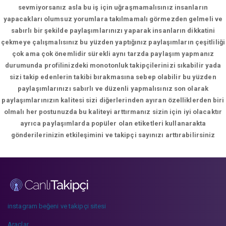
sevmiyorsanız asla bu iş için uğraşmamalısınız insanların
yapacakları olumsuz yorumlara takılmamalı görmezden gelmeli ve
sabırlı bir şekilde paylaşımlarınızı yaparak insanların dikkatini
çekmeye çalışmalısınız bu yüzden yaptığınız paylaşımların çeşitliliği
çok ama çok önemlidir sürekli aynı tarzda paylaşım yapmanız
durumunda profilinizdeki monotonluk takipçilerinizi sıkabilir yada
sizi takip edenlerin takibi bırakmasına sebep olabilir bu yüzden
paylaşımlarınızı sabırlı ve düzenli yapmalısınız son olarak
paylaşımlarınızın kalitesi sizi diğerlerinden ayıran özelliklerden biri
olmalı her postunuzda bu kaliteyi arttırmanız sizin için iyi olacaktır
ayrıca paylaşımlarda popüler olan etiketleri kullanarakta
gönderilerinizin etkileşimini ve takipçi sayınızı arttırabilirsiniz
instagram beğeni ve takipçi sitesi
Araçlar