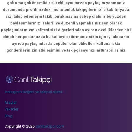
çok ama çok önemlidir sürekli aynı tarzda paylaşım yapmanız
durumunda profilinizdeki monotonluk takipçilerinizi sıkabilir yada
sizi takip edenlerin takibi bırakmasına sebep olabilir bu yüzden
paylaşımlarınızı sabırlı ve düzenli yapmalısınız son olarak
paylaşımlarınızın kalitesi sizi diğerlerinden ayıran özelliklerden biri
olmalı her postunuzda bu kaliteyi arttırmanız sizin için iyi olacaktır
ayrıca paylaşımlarda popüler olan etiketleri kullanarakta
gönderilerinizin etkileşimini ve takipçi sayınızı arttırabilirsiniz
instagram beğeni ve takipçi sitesi
Araçlar
Paketler
Blog
Copyright © 2026
canlitakipci.com