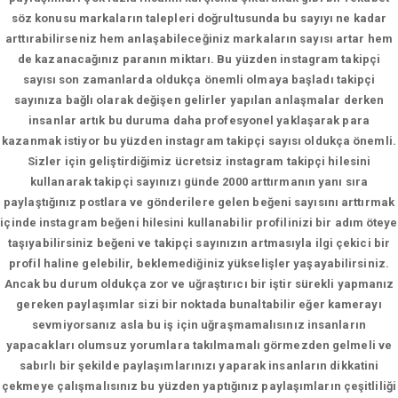
söz konusu markaların talepleri doğrultusunda bu sayıyı ne kadar
arttırabilirseniz hem anlaşabileceğiniz markaların sayısı artar hem
de kazanacağınız paranın miktarı. Bu yüzden instagram takipçi
sayısı son zamanlarda oldukça önemli olmaya başladı takipçi
sayınıza bağlı olarak değişen gelirler yapılan anlaşmalar derken
insanlar artık bu duruma daha profesyonel yaklaşarak para
kazanmak istiyor bu yüzden instagram takipçi sayısı oldukça önemli.
Sizler için geliştirdiğimiz ücretsiz instagram takipçi hilesini
kullanarak takipçi sayınızı günde 2000 arttırmanın yanı sıra
paylaştığınız postlara ve gönderilere gelen beğeni sayısını arttırmak
içinde instagram beğeni hilesini kullanabilir profilinizi bir adım öteye
taşıyabilirsiniz beğeni ve takipçi sayınızın artmasıyla ilgi çekici bir
profil haline gelebilir, beklemediğiniz yükselişler yaşayabilirsiniz.
Ancak bu durum oldukça zor ve uğraştırıcı bir iştir sürekli yapmanız
gereken paylaşımlar sizi bir noktada bunaltabilir eğer kamerayı
sevmiyorsanız asla bu iş için uğraşmamalısınız insanların
yapacakları olumsuz yorumlara takılmamalı görmezden gelmeli ve
sabırlı bir şekilde paylaşımlarınızı yaparak insanların dikkatini
çekmeye çalışmalısınız bu yüzden yaptığınız paylaşımların çeşitliliği