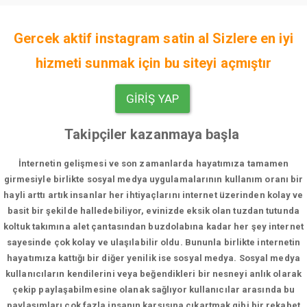
Gercek aktif instagram satin al Sizlere en iyi
hizmeti sunmak için bu siteyi açmıştır
GIRIŞ YAP
Takipçiler kazanmaya başla
İnternetin gelişmesi ve son zamanlarda hayatımıza tamamen
girmesiyle birlikte sosyal medya uygulamalarının kullanım oranı bir
hayli arttı artık insanlar her ihtiyaçlarını internet üzerinden kolay ve
basit bir şekilde halledebiliyor, evinizde eksik olan tuzdan tutunda
koltuk takımına alet çantasından buzdolabına kadar her şey internet
sayesinde çok kolay ve ulaşılabilir oldu. Bununla birlikte internetin
hayatımıza kattığı bir diğer yenilik ise sosyal medya. Sosyal medya
kullanıcıların kendilerini veya beğendikleri bir nesneyi anlık olarak
çekip paylaşabilmesine olanak sağlıyor kullanıcılar arasında bu
paylaşımları çok fazla insanın karşısına çıkartmak gibi bir rekabet