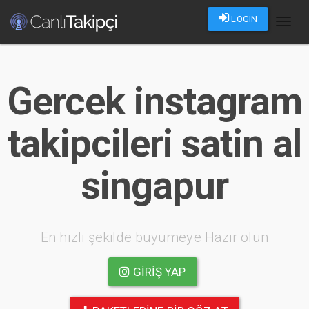
LOGIN
Toggl
naviga
Gercek instagram
takipcileri satin al
singapur
En hızlı şekilde büyümeye Hazır olun
GIRIŞ YAP