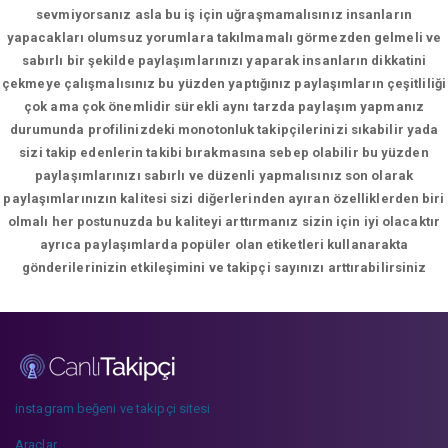
sevmiyorsanız asla bu iş için uğraşmamalısınız insanların
yapacakları olumsuz yorumlara takılmamalı görmezden gelmeli ve
sabırlı bir şekilde paylaşımlarınızı yaparak insanların dikkatini
çekmeye çalışmalısınız bu yüzden yaptığınız paylaşımların çeşitliliği
çok ama çok önemlidir sürekli aynı tarzda paylaşım yapmanız
durumunda profilinizdeki monotonluk takipçilerinizi sıkabilir yada
sizi takip edenlerin takibi bırakmasına sebep olabilir bu yüzden
paylaşımlarınızı sabırlı ve düzenli yapmalısınız son olarak
paylaşımlarınızın kalitesi sizi diğerlerinden ayıran özelliklerden biri
olmalı her postunuzda bu kaliteyi arttırmanız sizin için iyi olacaktır
ayrıca paylaşımlarda popüler olan etiketleri kullanarakta
gönderilerinizin etkileşimini ve takipçi sayınızı arttırabilirsiniz
instagram beğeni ve takipçi sitesi
Araçlar