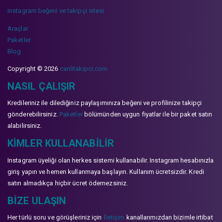
instagram beğeni ve takipçi sitesi
Araçlar
Paketler
Blog
Copyright © 2026
canlitakipci.com
NASIL ÇALIŞIR
Kredileriniz ile dilediğiniz paylaşımınıza beğeni ve profilinize takipçi
gönderebilirsiniz.
Paketler
bölümünden uygun fiyatlar ile bir paket satın
alabilirsiniz.
KIMLER KULLANABILIR
Instagram üyeliği olan herkes sistemi kullanabilir. Instagram hesabınızla
giriş yapın ve hemen kullanmaya başlayın. Kullanım ücretsizdir. Kredi
satın almadıkça hiçbir ücret ödemezsiniz.
BIZE ULAŞIN
Her türlü soru ve görüşleriniz için
İletişim
kanallarımızdan bizimle irtibat