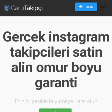
LOGIN
Toggl
naviga
Gercek instagram
takipcileri satin
alin omur boyu
garanti
En hızlı şekilde büyümeye Hazır olun