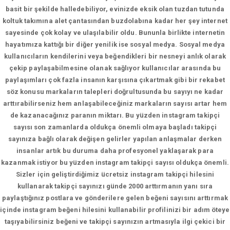
basit bir şekilde halledebiliyor, evinizde eksik olan tuzdan tutunda
koltuk takımına alet çantasından buzdolabına kadar her şey internet
sayesinde çok kolay ve ulaşılabilir oldu. Bununla birlikte internetin
hayatımıza kattığı bir diğer yenilik ise sosyal medya. Sosyal medya
kullanıcıların kendilerini veya beğendikleri bir nesneyi anlık olarak
çekip paylaşabilmesine olanak sağlıyor kullanıcılar arasında bu
paylaşımları çok fazla insanın karşısına çıkartmak gibi bir rekabet
söz konusu markaların talepleri doğrultusunda bu sayıyı ne kadar
arttırabilirseniz hem anlaşabileceğiniz markaların sayısı artar hem
de kazanacağınız paranın miktarı. Bu yüzden instagram takipçi
sayısı son zamanlarda oldukça önemli olmaya başladı takipçi
sayınıza bağlı olarak değişen gelirler yapılan anlaşmalar derken
insanlar artık bu duruma daha profesyonel yaklaşarak para
kazanmak istiyor bu yüzden instagram takipçi sayısı oldukça önemli.
Sizler için geliştirdiğimiz ücretsiz instagram takipçi hilesini
kullanarak takipçi sayınızı günde 2000 arttırmanın yanı sıra
paylaştığınız postlara ve gönderilere gelen beğeni sayısını arttırmak
içinde instagram beğeni hilesini kullanabilir profilinizi bir adım öteye
taşıyabilirsiniz beğeni ve takipçi sayınızın artmasıyla ilgi çekici bir