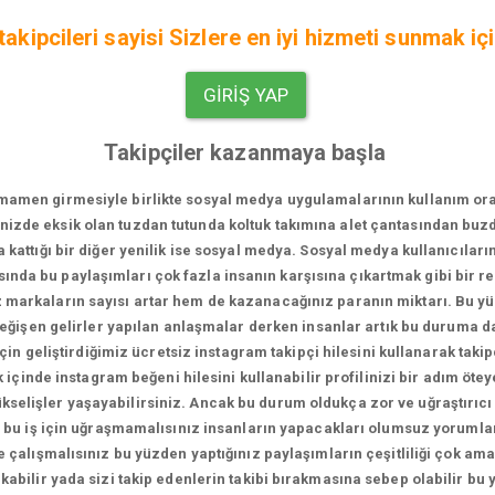
kipcileri sayisi Sizlere en iyi hizmeti sunmak içi
GIRIŞ YAP
Takipçiler kazanmaya başla
men girmesiyle birlikte sosyal medya uygulamalarının kullanım oranı bi
vinizde eksik olan tuzdan tutunda koltuk takımına alet çantasından bu
za kattığı bir diğer yenilik ise sosyal medya. Sosyal medya kullanıcıları
sında bu paylaşımları çok fazla insanın karşısına çıkartmak gibi bir 
iz markaların sayısı artar hem de kazanacağınız paranın miktarı. Bu 
 değişen gelirler yapılan anlaşmalar derken insanlar artık bu duruma 
in geliştirdiğimiz ücretsiz instagram takipçi hilesini kullanarak takip
içinde instagram beğeni hilesini kullanabilir profilinizi bir adım ötey
 yükselişler yaşayabilirsiniz. Ancak bu durum oldukça zor ve uğraştırıcı
 bu iş için uğraşmamalısınız insanların yapacakları olumsuz yorumlar
 çalışmalısınız bu yüzden yaptığınız paylaşımların çeşitliliği çok a
kabilir yada sizi takip edenlerin takibi bırakmasına sebep olabilir bu 