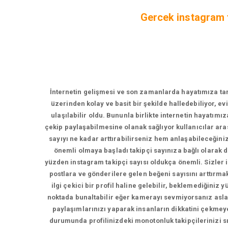
Gercek instagram ta
İnternetin gelişmesi ve son zamanlarda hayatımıza tama
üzerinden kolay ve basit bir şekilde halledebiliyor, e
ulaşılabilir oldu. Bununla birlikte internetin hayatımı
çekip paylaşabilmesine olanak sağlıyor kullanıcılar ara
sayıyı ne kadar arttırabilirseniz hem anlaşabileceğin
önemli olmaya başladı takipçi sayınıza bağlı olarak
yüzden instagram takipçi sayısı oldukça önemli. Sizler iç
postlara ve gönderilere gelen beğeni sayısını arttırmak 
ilgi çekici bir profil haline gelebilir, beklemediğiniz
noktada bunaltabilir eğer kamerayı sevmiyorsanız asla
paylaşımlarınızı yaparak insanların dikkatini çekmeye
durumunda profilinizdeki monotonluk takipçilerinizi sı