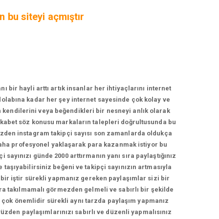
n bu siteyi açmıştır
r hayli arttı artık insanlar her ihtiyaçlarını internet
zdolabına kadar her şey internet sayesinde çok kolay ve
n kendilerini veya beğendikleri bir nesneyi anlık olarak
rekabet söz konusu markaların talepleri doğrultusunda bu
yüzden instagram takipçi sayısı son zamanlarda oldukça
daha profesyonel yaklaşarak para kazanmak istiyor bu
çi sayınızı günde 2000 arttırmanın yanı sıra paylaştığınız
e taşıyabilirsiniz beğeni ve takipçi sayınızın artmasıyla
 bir iştir sürekli yapmanız gereken paylaşımlar sizi bir
a takılmamalı görmezden gelmeli ve sabırlı bir şekilde
ma çok önemlidir sürekli aynı tarzda paylaşım yapmanız
yüzden paylaşımlarınızı sabırlı ve düzenli yapmalısınız