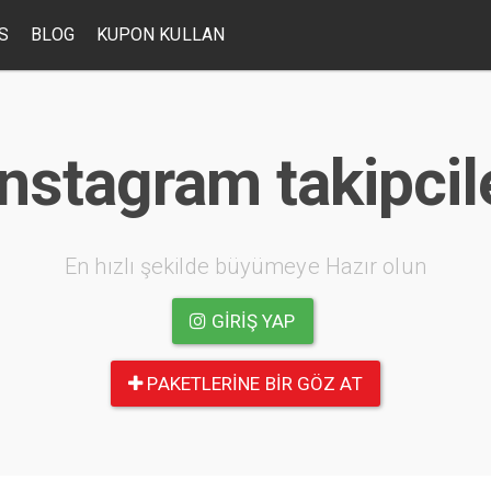
S
BLOG
KUPON KULLAN
nstagram takipcile
En hızlı şekilde büyümeye Hazır olun
GIRIŞ YAP
PAKETLERINE BIR GÖZ AT