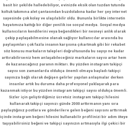
basit bir şekilde halledebiliyor, evinizde eksik olan tuzdan tutunda
koltuk takımına alet çantasından buzdolabına kadar her şey internet
sayesinde çok kolay ve ulaşılabilir oldu. Bununla birlikte internetin
hayatımıza kattığı bir diğer yenilik ise sosyal medya. Sosyal medya
kullanıcıların kendilerini veya beğendikleri bir nesneyi anlık olarak
çekip paylaşabilmesine olanak sağlıyor kullanıcılar arasında bu
paylaşımları çok fazla insanın karşısına çıkartmak gibi bir rekabet
söz konusu markaların talepleri doğrultusunda bu sayıyı ne kadar
arttırabilirseniz hem anlaşabileceğiniz markaların sayısı artar hem
de kazanacağınız paranın miktarı. Bu yüzden instagram takipçi
sayısı son zamanlarda oldukça önemli olmaya başladı takipçi
sayınıza bağlı olarak değişen gelirler yapılan anlaşmalar derken
insanlar artık bu duruma daha profesyonel yaklaşarak para
kazanmak istiyor bu yüzden instagram takipçi sayısı oldukça önemli.
Sizler için geliştirdiğimiz ücretsiz instagram takipçi hilesini
kullanarak takipçi sayınızı günde 2000 arttırmanın yanı sıra
paylaştığınız postlara ve gönderilere gelen beğeni sayısını arttırmak
içinde instagram beğeni hilesini kullanabilir profilinizi bir adım öteye
taşıyabilirsiniz beğeni ve takipçi sayınızın artmasıyla ilgi çekici bir