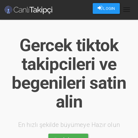
LOGIN
Toggl
naviga
Gercek tiktok
takipcileri ve
begenileri satin
alin
En hızlı şekilde büyümeye Hazır olun