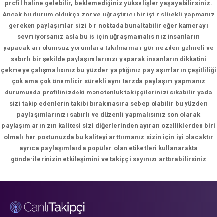
profil haline gelebilir, beklemediğiniz yükselişler yaşayabilirsiniz.
Ancak bu durum oldukça zor ve uğraştırıcı bir iştir sürekli yapmanız
gereken paylaşımlar sizi bir noktada bunaltabilir eğer kamerayı
sevmiyorsanız asla bu iş için uğraşmamalısınız insanların
yapacakları olumsuz yorumlara takılmamalı görmezden gelmeli ve
sabırlı bir şekilde paylaşımlarınızı yaparak insanların dikkatini
çekmeye çalışmalısınız bu yüzden yaptığınız paylaşımların çeşitliliği
çok ama çok önemlidir sürekli aynı tarzda paylaşım yapmanız
durumunda profilinizdeki monotonluk takipçilerinizi sıkabilir yada
sizi takip edenlerin takibi bırakmasına sebep olabilir bu yüzden
paylaşımlarınızı sabırlı ve düzenli yapmalısınız son olarak
paylaşımlarınızın kalitesi sizi diğerlerinden ayıran özelliklerden biri
olmalı her postunuzda bu kaliteyi arttırmanız sizin için iyi olacaktır
ayrıca paylaşımlarda popüler olan etiketleri kullanarakta
gönderilerinizin etkileşimini ve takipçi sayınızı arttırabilirsiniz