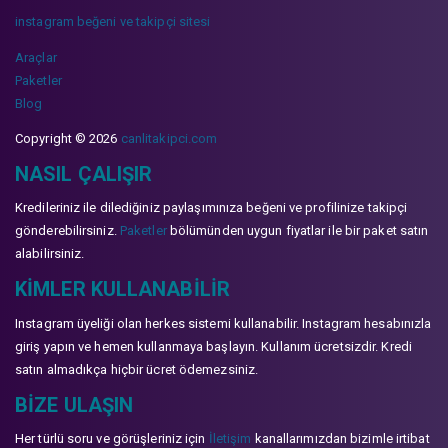
instagram beğeni ve takipçi sitesi
Araçlar
Paketler
Blog
Copyright © 2026
canlitakipci.com
NASIL ÇALIŞIR
Kredileriniz ile dilediğiniz paylaşımınıza beğeni ve profilinize takipçi
gönderebilirsiniz.
Paketler
bölümünden uygun fiyatlar ile bir paket satın
alabilirsiniz.
KIMLER KULLANABILIR
Instagram üyeliği olan herkes sistemi kullanabilir. Instagram hesabınızla
giriş yapın ve hemen kullanmaya başlayın. Kullanım ücretsizdir. Kredi
satın almadıkça hiçbir ücret ödemezsiniz.
BIZE ULAŞIN
Her türlü soru ve görüşleriniz için
İletişim
kanallarımızdan bizimle irtibat