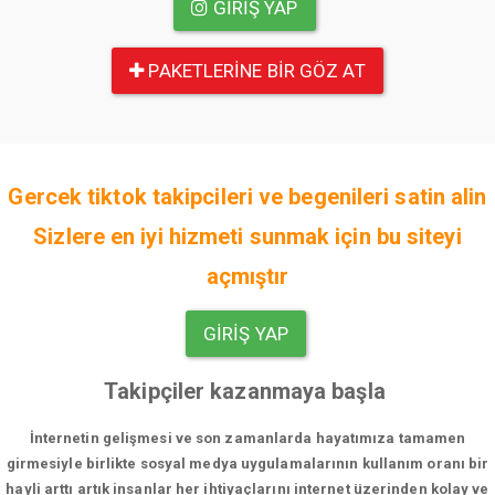
GIRIŞ YAP
PAKETLERINE BIR GÖZ AT
Gercek tiktok takipcileri ve begenileri satin alin
Sizlere en iyi hizmeti sunmak için bu siteyi
açmıştır
GIRIŞ YAP
Takipçiler kazanmaya başla
İnternetin gelişmesi ve son zamanlarda hayatımıza tamamen
girmesiyle birlikte sosyal medya uygulamalarının kullanım oranı bir
hayli arttı artık insanlar her ihtiyaçlarını internet üzerinden kolay ve