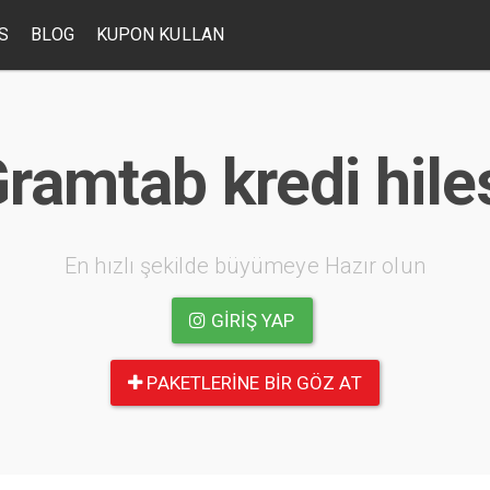
S
BLOG
KUPON KULLAN
ramtab kredi hile
En hızlı şekilde büyümeye Hazır olun
GIRIŞ YAP
PAKETLERINE BIR GÖZ AT