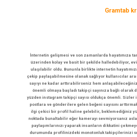
Gramtab kre
İnternetin gelişmesi ve son zamanlarda hayatımıza tama
üzerinden kolay ve basit bir şekilde halledebiliyor, e
ulaşılabilir oldu. Bununla birlikte internetin hayatımı
çekip paylaşabilmesine olanak sağlıyor kullanıcılar ara
sayıyı ne kadar arttırabilirseniz hem anlaşabileceğin
önemli olmaya başladı takipçi sayınıza bağlı olarak
yüzden instagram takipçi sayısı oldukça önemli. Sizler iç
postlara ve gönderilere gelen beğeni sayısını arttırmak 
ilgi çekici bir profil haline gelebilir, beklemediğiniz
noktada bunaltabilir eğer kamerayı sevmiyorsanız asla
paylaşımlarınızı yaparak insanların dikkatini çekmeye
durumunda profilinizdeki monotonluk takipçilerinizi sı