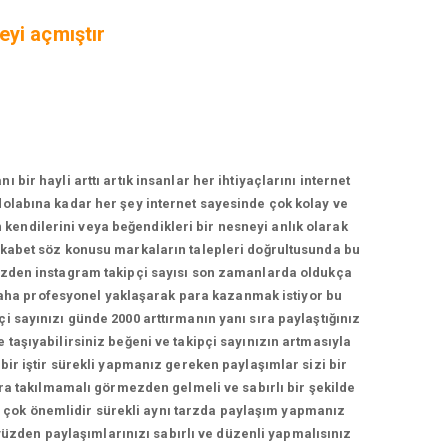
eyi açmıştır
r hayli arttı artık insanlar her ihtiyaçlarını internet
zdolabına kadar her şey internet sayesinde çok kolay ve
n kendilerini veya beğendikleri bir nesneyi anlık olarak
rekabet söz konusu markaların talepleri doğrultusunda bu
yüzden instagram takipçi sayısı son zamanlarda oldukça
daha profesyonel yaklaşarak para kazanmak istiyor bu
çi sayınızı günde 2000 arttırmanın yanı sıra paylaştığınız
e taşıyabilirsiniz beğeni ve takipçi sayınızın artmasıyla
 bir iştir sürekli yapmanız gereken paylaşımlar sizi bir
a takılmamalı görmezden gelmeli ve sabırlı bir şekilde
ma çok önemlidir sürekli aynı tarzda paylaşım yapmanız
yüzden paylaşımlarınızı sabırlı ve düzenli yapmalısınız