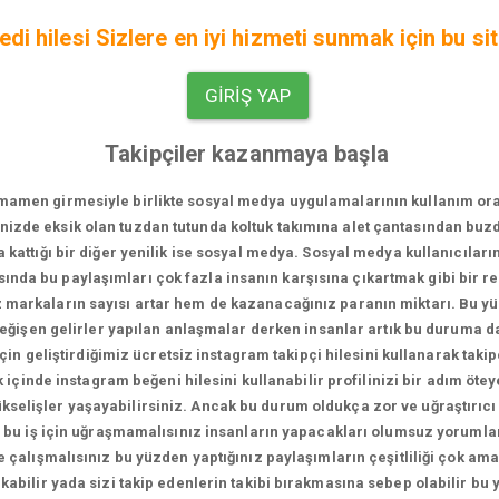
di hilesi Sizlere en iyi hizmeti sunmak için bu sit
GIRIŞ YAP
Takipçiler kazanmaya başla
men girmesiyle birlikte sosyal medya uygulamalarının kullanım oranı bi
vinizde eksik olan tuzdan tutunda koltuk takımına alet çantasından bu
za kattığı bir diğer yenilik ise sosyal medya. Sosyal medya kullanıcıları
sında bu paylaşımları çok fazla insanın karşısına çıkartmak gibi bir 
iz markaların sayısı artar hem de kazanacağınız paranın miktarı. Bu 
 değişen gelirler yapılan anlaşmalar derken insanlar artık bu duruma 
in geliştirdiğimiz ücretsiz instagram takipçi hilesini kullanarak takip
içinde instagram beğeni hilesini kullanabilir profilinizi bir adım ötey
 yükselişler yaşayabilirsiniz. Ancak bu durum oldukça zor ve uğraştırıcı
 bu iş için uğraşmamalısınız insanların yapacakları olumsuz yorumlar
 çalışmalısınız bu yüzden yaptığınız paylaşımların çeşitliliği çok a
kabilir yada sizi takip edenlerin takibi bırakmasına sebep olabilir bu 