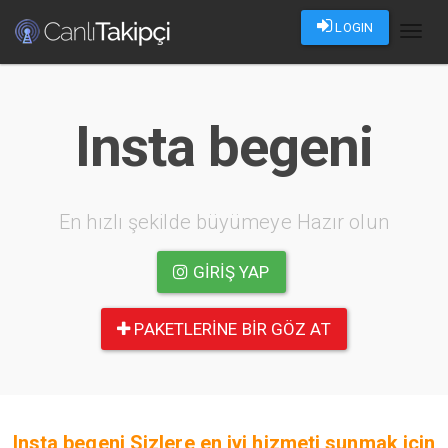
LOGIN
Toggl
naviga
Insta begeni
En hızlı şekilde büyümeye Hazır olun
GIRIŞ YAP
PAKETLERINE BIR GÖZ AT
Insta begeni Sizlere en iyi hizmeti sunmak için