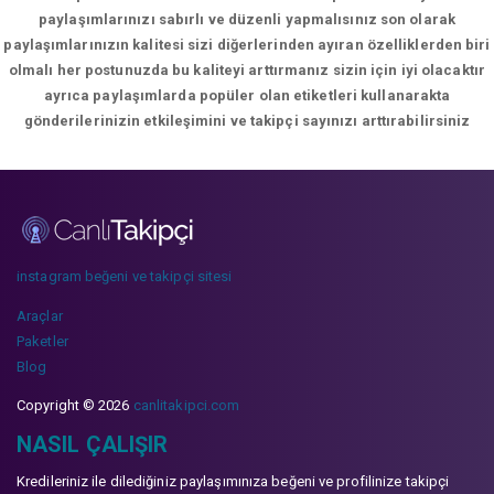
paylaşımlarınızı sabırlı ve düzenli yapmalısınız son olarak
paylaşımlarınızın kalitesi sizi diğerlerinden ayıran özelliklerden biri
olmalı her postunuzda bu kaliteyi arttırmanız sizin için iyi olacaktır
ayrıca paylaşımlarda popüler olan etiketleri kullanarakta
gönderilerinizin etkileşimini ve takipçi sayınızı arttırabilirsiniz
instagram beğeni ve takipçi sitesi
Araçlar
Paketler
Blog
Copyright © 2026
canlitakipci.com
NASIL ÇALIŞIR
Kredileriniz ile dilediğiniz paylaşımınıza beğeni ve profilinize takipçi