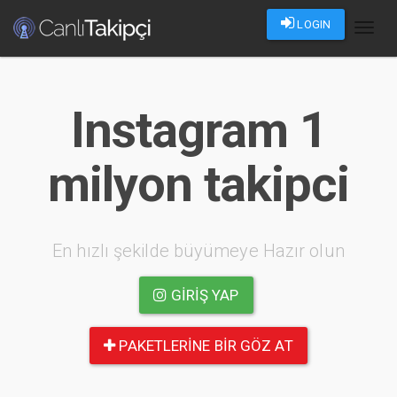
LOGIN
Toggl
naviga
Instagram 1
milyon takipci
En hızlı şekilde büyümeye Hazır olun
GIRIŞ YAP
PAKETLERINE BIR GÖZ AT