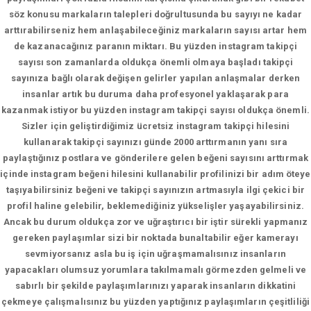
söz konusu markaların talepleri doğrultusunda bu sayıyı ne kadar
arttırabilirseniz hem anlaşabileceğiniz markaların sayısı artar hem
de kazanacağınız paranın miktarı. Bu yüzden instagram takipçi
sayısı son zamanlarda oldukça önemli olmaya başladı takipçi
sayınıza bağlı olarak değişen gelirler yapılan anlaşmalar derken
insanlar artık bu duruma daha profesyonel yaklaşarak para
kazanmak istiyor bu yüzden instagram takipçi sayısı oldukça önemli.
Sizler için geliştirdiğimiz ücretsiz instagram takipçi hilesini
kullanarak takipçi sayınızı günde 2000 arttırmanın yanı sıra
paylaştığınız postlara ve gönderilere gelen beğeni sayısını arttırmak
içinde instagram beğeni hilesini kullanabilir profilinizi bir adım öteye
taşıyabilirsiniz beğeni ve takipçi sayınızın artmasıyla ilgi çekici bir
profil haline gelebilir, beklemediğiniz yükselişler yaşayabilirsiniz.
Ancak bu durum oldukça zor ve uğraştırıcı bir iştir sürekli yapmanız
gereken paylaşımlar sizi bir noktada bunaltabilir eğer kamerayı
sevmiyorsanız asla bu iş için uğraşmamalısınız insanların
yapacakları olumsuz yorumlara takılmamalı görmezden gelmeli ve
sabırlı bir şekilde paylaşımlarınızı yaparak insanların dikkatini
çekmeye çalışmalısınız bu yüzden yaptığınız paylaşımların çeşitliliği