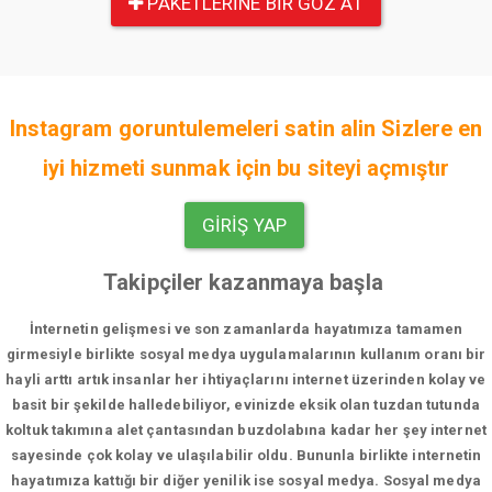
PAKETLERINE BIR GÖZ AT
Instagram goruntulemeleri satin alin Sizlere en
iyi hizmeti sunmak için bu siteyi açmıştır
GIRIŞ YAP
Takipçiler kazanmaya başla
İnternetin gelişmesi ve son zamanlarda hayatımıza tamamen
girmesiyle birlikte sosyal medya uygulamalarının kullanım oranı bir
hayli arttı artık insanlar her ihtiyaçlarını internet üzerinden kolay ve
basit bir şekilde halledebiliyor, evinizde eksik olan tuzdan tutunda
koltuk takımına alet çantasından buzdolabına kadar her şey internet
sayesinde çok kolay ve ulaşılabilir oldu. Bununla birlikte internetin
hayatımıza kattığı bir diğer yenilik ise sosyal medya. Sosyal medya