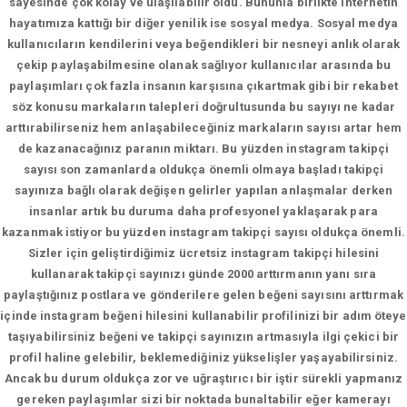
sayesinde çok kolay ve ulaşılabilir oldu. Bununla birlikte internetin
hayatımıza kattığı bir diğer yenilik ise sosyal medya. Sosyal medya
kullanıcıların kendilerini veya beğendikleri bir nesneyi anlık olarak
çekip paylaşabilmesine olanak sağlıyor kullanıcılar arasında bu
paylaşımları çok fazla insanın karşısına çıkartmak gibi bir rekabet
söz konusu markaların talepleri doğrultusunda bu sayıyı ne kadar
arttırabilirseniz hem anlaşabileceğiniz markaların sayısı artar hem
de kazanacağınız paranın miktarı. Bu yüzden instagram takipçi
sayısı son zamanlarda oldukça önemli olmaya başladı takipçi
sayınıza bağlı olarak değişen gelirler yapılan anlaşmalar derken
insanlar artık bu duruma daha profesyonel yaklaşarak para
kazanmak istiyor bu yüzden instagram takipçi sayısı oldukça önemli.
Sizler için geliştirdiğimiz ücretsiz instagram takipçi hilesini
kullanarak takipçi sayınızı günde 2000 arttırmanın yanı sıra
paylaştığınız postlara ve gönderilere gelen beğeni sayısını arttırmak
içinde instagram beğeni hilesini kullanabilir profilinizi bir adım öteye
taşıyabilirsiniz beğeni ve takipçi sayınızın artmasıyla ilgi çekici bir
profil haline gelebilir, beklemediğiniz yükselişler yaşayabilirsiniz.
Ancak bu durum oldukça zor ve uğraştırıcı bir iştir sürekli yapmanız
gereken paylaşımlar sizi bir noktada bunaltabilir eğer kamerayı