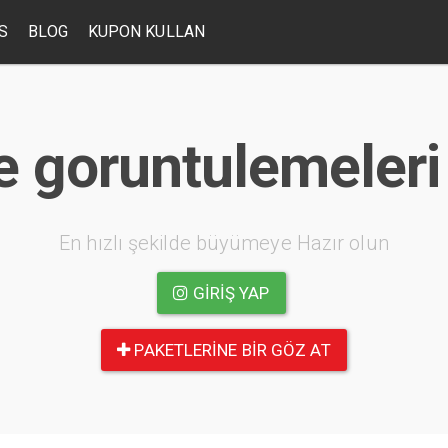
S
BLOG
KUPON KULLAN
 goruntulemeleri 
En hızlı şekilde büyümeye Hazır olun
GIRIŞ YAP
PAKETLERINE BIR GÖZ AT