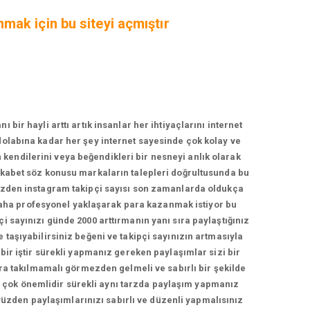
nmak için bu siteyi açmıştır
r hayli arttı artık insanlar her ihtiyaçlarını internet
zdolabına kadar her şey internet sayesinde çok kolay ve
n kendilerini veya beğendikleri bir nesneyi anlık olarak
rekabet söz konusu markaların talepleri doğrultusunda bu
yüzden instagram takipçi sayısı son zamanlarda oldukça
daha profesyonel yaklaşarak para kazanmak istiyor bu
çi sayınızı günde 2000 arttırmanın yanı sıra paylaştığınız
e taşıyabilirsiniz beğeni ve takipçi sayınızın artmasıyla
 bir iştir sürekli yapmanız gereken paylaşımlar sizi bir
a takılmamalı görmezden gelmeli ve sabırlı bir şekilde
ma çok önemlidir sürekli aynı tarzda paylaşım yapmanız
yüzden paylaşımlarınızı sabırlı ve düzenli yapmalısınız