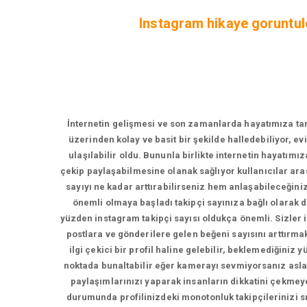
Instagram hikaye goruntulem
İnternetin gelişmesi ve son zamanlarda hayatımıza tama
üzerinden kolay ve basit bir şekilde halledebiliyor, e
ulaşılabilir oldu. Bununla birlikte internetin hayatımı
çekip paylaşabilmesine olanak sağlıyor kullanıcılar ara
sayıyı ne kadar arttırabilirseniz hem anlaşabileceğin
önemli olmaya başladı takipçi sayınıza bağlı olarak
yüzden instagram takipçi sayısı oldukça önemli. Sizler iç
postlara ve gönderilere gelen beğeni sayısını arttırmak 
ilgi çekici bir profil haline gelebilir, beklemediğiniz
noktada bunaltabilir eğer kamerayı sevmiyorsanız asla
paylaşımlarınızı yaparak insanların dikkatini çekmeye
durumunda profilinizdeki monotonluk takipçilerinizi sı