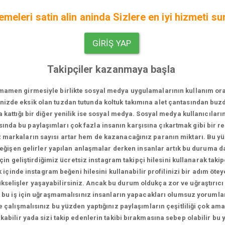
eleri satin alin aninda Sizlere en iyi hizmeti su
GIRIŞ YAP
Takipçiler kazanmaya başla
men girmesiyle birlikte sosyal medya uygulamalarının kullanım oranı bi
vinizde eksik olan tuzdan tutunda koltuk takımına alet çantasından bu
za kattığı bir diğer yenilik ise sosyal medya. Sosyal medya kullanıcıları
sında bu paylaşımları çok fazla insanın karşısına çıkartmak gibi bir 
iz markaların sayısı artar hem de kazanacağınız paranın miktarı. Bu 
 değişen gelirler yapılan anlaşmalar derken insanlar artık bu duruma 
in geliştirdiğimiz ücretsiz instagram takipçi hilesini kullanarak takip
içinde instagram beğeni hilesini kullanabilir profilinizi bir adım ötey
 yükselişler yaşayabilirsiniz. Ancak bu durum oldukça zor ve uğraştırıcı
 bu iş için uğraşmamalısınız insanların yapacakları olumsuz yorumlar
 çalışmalısınız bu yüzden yaptığınız paylaşımların çeşitliliği çok a
kabilir yada sizi takip edenlerin takibi bırakmasına sebep olabilir bu 