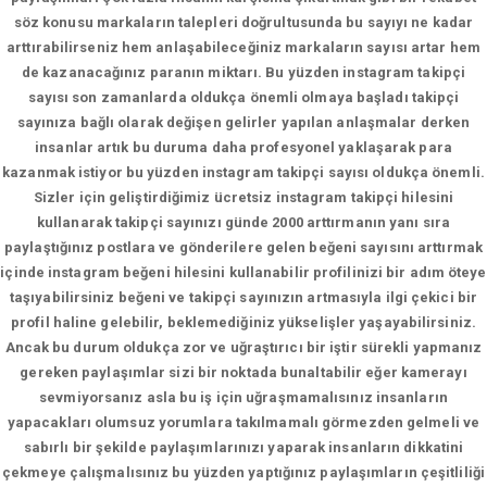
söz konusu markaların talepleri doğrultusunda bu sayıyı ne kadar
arttırabilirseniz hem anlaşabileceğiniz markaların sayısı artar hem
de kazanacağınız paranın miktarı. Bu yüzden instagram takipçi
sayısı son zamanlarda oldukça önemli olmaya başladı takipçi
sayınıza bağlı olarak değişen gelirler yapılan anlaşmalar derken
insanlar artık bu duruma daha profesyonel yaklaşarak para
kazanmak istiyor bu yüzden instagram takipçi sayısı oldukça önemli.
Sizler için geliştirdiğimiz ücretsiz instagram takipçi hilesini
kullanarak takipçi sayınızı günde 2000 arttırmanın yanı sıra
paylaştığınız postlara ve gönderilere gelen beğeni sayısını arttırmak
içinde instagram beğeni hilesini kullanabilir profilinizi bir adım öteye
taşıyabilirsiniz beğeni ve takipçi sayınızın artmasıyla ilgi çekici bir
profil haline gelebilir, beklemediğiniz yükselişler yaşayabilirsiniz.
Ancak bu durum oldukça zor ve uğraştırıcı bir iştir sürekli yapmanız
gereken paylaşımlar sizi bir noktada bunaltabilir eğer kamerayı
sevmiyorsanız asla bu iş için uğraşmamalısınız insanların
yapacakları olumsuz yorumlara takılmamalı görmezden gelmeli ve
sabırlı bir şekilde paylaşımlarınızı yaparak insanların dikkatini
çekmeye çalışmalısınız bu yüzden yaptığınız paylaşımların çeşitliliği