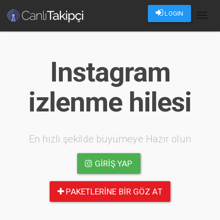
LOGIN
Toggl
naviga
Instagram
izlenme hilesi
En hızlı şekilde büyümeye Hazır olun
GIRIŞ YAP
PAKETLERINE BIR GÖZ AT