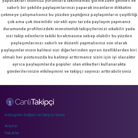
yapacakları olumsuz yorumlara takılmamalı görmezden gelmeli ve
sabırlı bir şekilde paylaşımlarınızı yaparak insanların dikkatini
çekmeye çalışmalısınız bu yüzden yaptığınız paylaşımların çeşitliliği
çok ama çok önemlidir sürekli aynı tarzda paylaşım yapmanız
durumunda profilinizdeki monotonluk takipçilerinizi sıkabilir yada
sizi takip edenlerin takibi bırakmasına sebep olabilir bu yüzden
paylaşımlarınızı sabırlı ve düzenli yapmalısınız son olarak
paylaşımlarınızın kalitesi sizi diğerlerinden ayıran özelliklerden biri
olmalı her postunuzda bu kaliteyi arttırmanız sizin için iyi olacaktır
ayrıca paylaşımlarda popüler olan etiketleri kullanarakta
gönderilerinizin etkileşimini ve takipçi sayınızı arttırabilirsiniz
instagram beğeni ve takipçi sitesi
Araçlar
Paketler