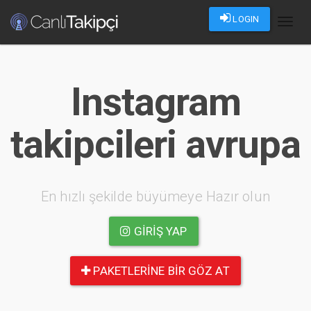
LOGIN
Toggl
naviga
Instagram
takipcileri avrupa
En hızlı şekilde büyümeye Hazır olun
GIRIŞ YAP
PAKETLERINE BIR GÖZ AT