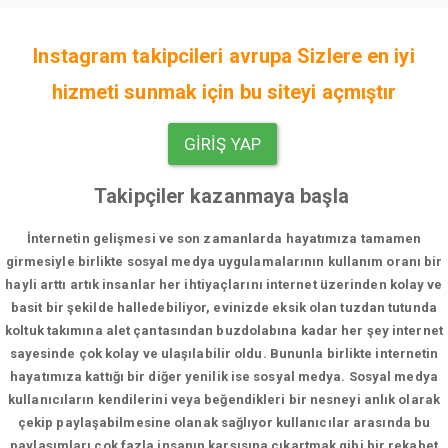
Instagram takipcileri avrupa Sizlere en iyi
hizmeti sunmak için bu siteyi açmıştır
GIRIŞ YAP
Takipçiler kazanmaya başla
İnternetin gelişmesi ve son zamanlarda hayatımıza tamamen
girmesiyle birlikte sosyal medya uygulamalarının kullanım oranı bir
hayli arttı artık insanlar her ihtiyaçlarını internet üzerinden kolay ve
basit bir şekilde halledebiliyor, evinizde eksik olan tuzdan tutunda
koltuk takımına alet çantasından buzdolabına kadar her şey internet
sayesinde çok kolay ve ulaşılabilir oldu. Bununla birlikte internetin
hayatımıza kattığı bir diğer yenilik ise sosyal medya. Sosyal medya
kullanıcıların kendilerini veya beğendikleri bir nesneyi anlık olarak
çekip paylaşabilmesine olanak sağlıyor kullanıcılar arasında bu
paylaşımları çok fazla insanın karşısına çıkartmak gibi bir rekabet