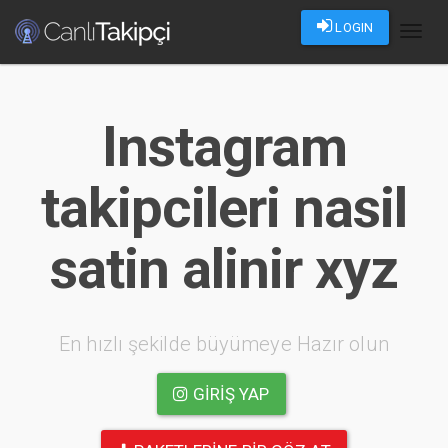
LOGIN
Toggl
naviga
Instagram
takipcileri nasil
satin alinir xyz
En hızlı şekilde büyümeye Hazır olun
GIRIŞ YAP