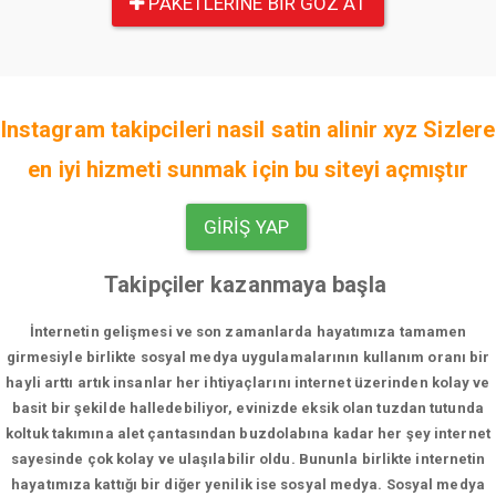
PAKETLERINE BIR GÖZ AT
Instagram takipcileri nasil satin alinir xyz Sizlere
en iyi hizmeti sunmak için bu siteyi açmıştır
GIRIŞ YAP
Takipçiler kazanmaya başla
İnternetin gelişmesi ve son zamanlarda hayatımıza tamamen
girmesiyle birlikte sosyal medya uygulamalarının kullanım oranı bir
hayli arttı artık insanlar her ihtiyaçlarını internet üzerinden kolay ve
basit bir şekilde halledebiliyor, evinizde eksik olan tuzdan tutunda
koltuk takımına alet çantasından buzdolabına kadar her şey internet
sayesinde çok kolay ve ulaşılabilir oldu. Bununla birlikte internetin
hayatımıza kattığı bir diğer yenilik ise sosyal medya. Sosyal medya