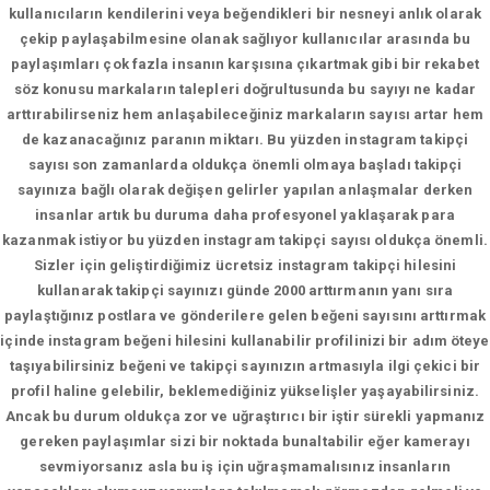
kullanıcıların kendilerini veya beğendikleri bir nesneyi anlık olarak
çekip paylaşabilmesine olanak sağlıyor kullanıcılar arasında bu
paylaşımları çok fazla insanın karşısına çıkartmak gibi bir rekabet
söz konusu markaların talepleri doğrultusunda bu sayıyı ne kadar
arttırabilirseniz hem anlaşabileceğiniz markaların sayısı artar hem
de kazanacağınız paranın miktarı. Bu yüzden instagram takipçi
sayısı son zamanlarda oldukça önemli olmaya başladı takipçi
sayınıza bağlı olarak değişen gelirler yapılan anlaşmalar derken
insanlar artık bu duruma daha profesyonel yaklaşarak para
kazanmak istiyor bu yüzden instagram takipçi sayısı oldukça önemli.
Sizler için geliştirdiğimiz ücretsiz instagram takipçi hilesini
kullanarak takipçi sayınızı günde 2000 arttırmanın yanı sıra
paylaştığınız postlara ve gönderilere gelen beğeni sayısını arttırmak
içinde instagram beğeni hilesini kullanabilir profilinizi bir adım öteye
taşıyabilirsiniz beğeni ve takipçi sayınızın artmasıyla ilgi çekici bir
profil haline gelebilir, beklemediğiniz yükselişler yaşayabilirsiniz.
Ancak bu durum oldukça zor ve uğraştırıcı bir iştir sürekli yapmanız
gereken paylaşımlar sizi bir noktada bunaltabilir eğer kamerayı
sevmiyorsanız asla bu iş için uğraşmamalısınız insanların