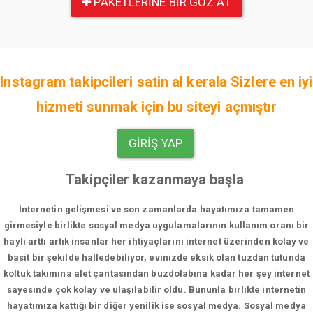
PAKETLERINE BIR GÖZ AT
Instagram takipcileri satin al kerala Sizlere en iyi
hizmeti sunmak için bu siteyi açmıştır
GIRIŞ YAP
Takipçiler kazanmaya başla
İnternetin gelişmesi ve son zamanlarda hayatımıza tamamen
girmesiyle birlikte sosyal medya uygulamalarının kullanım oranı bir
hayli arttı artık insanlar her ihtiyaçlarını internet üzerinden kolay ve
basit bir şekilde halledebiliyor, evinizde eksik olan tuzdan tutunda
koltuk takımına alet çantasından buzdolabına kadar her şey internet
sayesinde çok kolay ve ulaşılabilir oldu. Bununla birlikte internetin
hayatımıza kattığı bir diğer yenilik ise sosyal medya. Sosyal medya