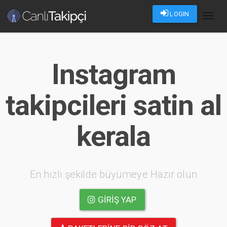
LOGIN
Toggl
naviga
Instagram
takipcileri satin al
kerala
En hızlı şekilde büyümeye Hazır olun
GIRIŞ YAP