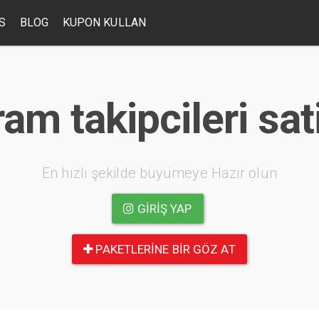
S
BLOG
KUPON KULLAN
am takipcileri sat
En hızlı şekilde büyümeye Hazır olun
GIRIŞ YAP
PAKETLERINE BIR GÖZ AT