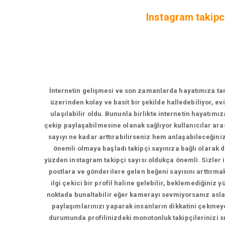
Instagram takipci
İnternetin gelişmesi ve son zamanlarda hayatımıza tama
üzerinden kolay ve basit bir şekilde halledebiliyor, e
ulaşılabilir oldu. Bununla birlikte internetin hayatımı
çekip paylaşabilmesine olanak sağlıyor kullanıcılar ara
sayıyı ne kadar arttırabilirseniz hem anlaşabileceğin
önemli olmaya başladı takipçi sayınıza bağlı olarak
yüzden instagram takipçi sayısı oldukça önemli. Sizler iç
postlara ve gönderilere gelen beğeni sayısını arttırmak 
ilgi çekici bir profil haline gelebilir, beklemediğiniz
noktada bunaltabilir eğer kamerayı sevmiyorsanız asla
paylaşımlarınızı yaparak insanların dikkatini çekmeye
durumunda profilinizdeki monotonluk takipçilerinizi sı