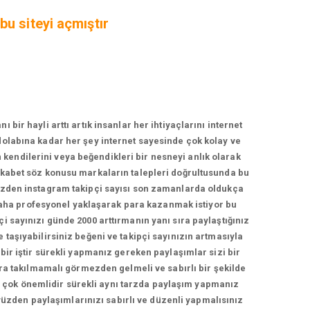
bu siteyi açmıştır
r hayli arttı artık insanlar her ihtiyaçlarını internet
zdolabına kadar her şey internet sayesinde çok kolay ve
n kendilerini veya beğendikleri bir nesneyi anlık olarak
rekabet söz konusu markaların talepleri doğrultusunda bu
yüzden instagram takipçi sayısı son zamanlarda oldukça
daha profesyonel yaklaşarak para kazanmak istiyor bu
çi sayınızı günde 2000 arttırmanın yanı sıra paylaştığınız
e taşıyabilirsiniz beğeni ve takipçi sayınızın artmasıyla
 bir iştir sürekli yapmanız gereken paylaşımlar sizi bir
a takılmamalı görmezden gelmeli ve sabırlı bir şekilde
ma çok önemlidir sürekli aynı tarzda paylaşım yapmanız
yüzden paylaşımlarınızı sabırlı ve düzenli yapmalısınız