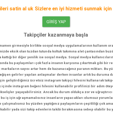
leri satin al uk Sizlere en iyi hizmeti sunmak için 
GIRIŞ YAP
Takipçiler kazanmaya başla
men girmesiyle birlikte sosyal medya uygulamalarının kullanım oranı bi
vinizde eksik olan tuzdan tutunda koltuk takımına alet çantasından bu
za kattığı bir diğer yenilik ise sosyal medya. Sosyal medya kullanıcıları
sında bu paylaşımları çok fazla insanın karşısına çıkartmak gibi bir 
iz markaların sayısı artar hem de kazanacağınız paranın miktarı. Bu 
 değişen gelirler yapılan anlaşmalar derken insanlar artık bu duruma 
in geliştirdiğimiz ücretsiz instagram takipçi hilesini kullanarak takip
içinde instagram beğeni hilesini kullanabilir profilinizi bir adım ötey
 yükselişler yaşayabilirsiniz. Ancak bu durum oldukça zor ve uğraştırıcı
 bu iş için uğraşmamalısınız insanların yapacakları olumsuz yorumlar
 çalışmalısınız bu yüzden yaptığınız paylaşımların çeşitliliği çok a
kabilir yada sizi takip edenlerin takibi bırakmasına sebep olabilir bu 