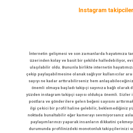
Instagram takipciler
İnternetin gelişmesi ve son zamanlarda hayatımıza tama
üzerinden kolay ve basit bir şekilde halledebiliyor, e
ulaşılabilir oldu. Bununla birlikte internetin hayatımı
çekip paylaşabilmesine olanak sağlıyor kullanıcılar ara
sayıyı ne kadar arttırabilirseniz hem anlaşabileceğin
önemli olmaya başladı takipçi sayınıza bağlı olarak
yüzden instagram takipçi sayısı oldukça önemli. Sizler iç
postlara ve gönderilere gelen beğeni sayısını arttırmak 
ilgi çekici bir profil haline gelebilir, beklemediğiniz
noktada bunaltabilir eğer kamerayı sevmiyorsanız asla
paylaşımlarınızı yaparak insanların dikkatini çekmeye
durumunda profilinizdeki monotonluk takipçilerinizi sı