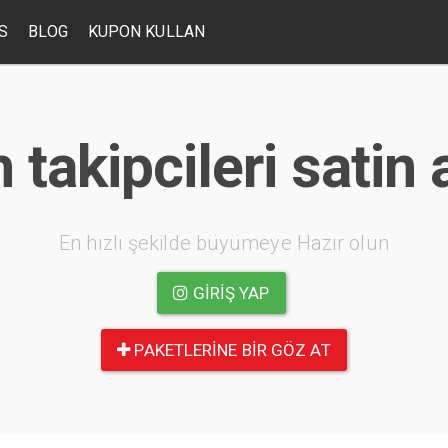
S
BLOG
KUPON KULLAN
 takipcileri satin 
En hızlı şekilde büyümeye Hazır olun
GIRIŞ YAP
PAKETLERINE BIR GÖZ AT