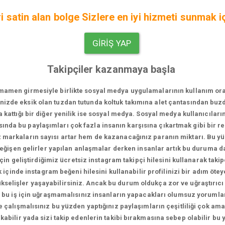
i satin alan bolge Sizlere en iyi hizmeti sunmak iç
GIRIŞ YAP
Takipçiler kazanmaya başla
men girmesiyle birlikte sosyal medya uygulamalarının kullanım oranı bi
vinizde eksik olan tuzdan tutunda koltuk takımına alet çantasından bu
za kattığı bir diğer yenilik ise sosyal medya. Sosyal medya kullanıcıları
sında bu paylaşımları çok fazla insanın karşısına çıkartmak gibi bir 
iz markaların sayısı artar hem de kazanacağınız paranın miktarı. Bu 
 değişen gelirler yapılan anlaşmalar derken insanlar artık bu duruma 
in geliştirdiğimiz ücretsiz instagram takipçi hilesini kullanarak takip
içinde instagram beğeni hilesini kullanabilir profilinizi bir adım ötey
 yükselişler yaşayabilirsiniz. Ancak bu durum oldukça zor ve uğraştırıcı
 bu iş için uğraşmamalısınız insanların yapacakları olumsuz yorumlar
 çalışmalısınız bu yüzden yaptığınız paylaşımların çeşitliliği çok a
kabilir yada sizi takip edenlerin takibi bırakmasına sebep olabilir bu 