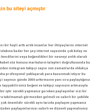
in bu siteyi açmıştır
r hayli arttı artık insanlar her ihtiyaçlarını internet
zdolabına kadar her şey internet sayesinde çok kolay ve
n kendilerini veya beğendikleri bir nesneyi anlık olarak
rekabet söz konusu markaların talepleri doğrultusunda bu
yüzden instagram takipçi sayısı son zamanlarda oldukça
daha profesyonel yaklaşarak para kazanmak istiyor bu
çi sayınızı günde 2000 arttırmanın yanı sıra paylaştığınız
e taşıyabilirsiniz beğeni ve takipçi sayınızın artmasıyla
 bir iştir sürekli yapmanız gereken paylaşımlar sizi bir
a takılmamalı görmezden gelmeli ve sabırlı bir şekilde
ma çok önemlidir sürekli aynı tarzda paylaşım yapmanız
yüzden paylaşımlarınızı sabırlı ve düzenli yapmalısınız