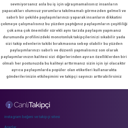
sevmiyorsanız asla bu iş için uğraşmamalısınız insanların
yapacakları olumsuz yorumlara takılmamalı görmezden gelmeli ve
sabırlı bir şekilde paylaşımlarınızı yaparak insanların dikkatini
çekmeye çalışmalısınız bu yüzden yaptığınız paylaşımların çeşitliliği
çok ama çok önemlidir sürekli aynı tarzda paylaşım yapmanız
durumunda profilinizdeki monotonluk takipçilerinizi sıkabilir yada
sizi takip edenlerin takibi bırakmasına sebep olabilir bu yüzden
paylaşımlarınızı sabırlı ve düzenli yapmalısınız son olarak
paylaşımlarınızın kalitesi sizi diğerlerinden ayıran özelliklerden biri
olmalı her postunuzda bu kaliteyi arttırmanız sizin için iyi olacaktır
ayrıca paylaşımlarda popüler olan etiketleri kullanarakta
gönderilerinizin etkileşimini ve takipçi sayınızı arttırabilirsiniz
instagram beğeni ve takipçi sitesi
Araçlar