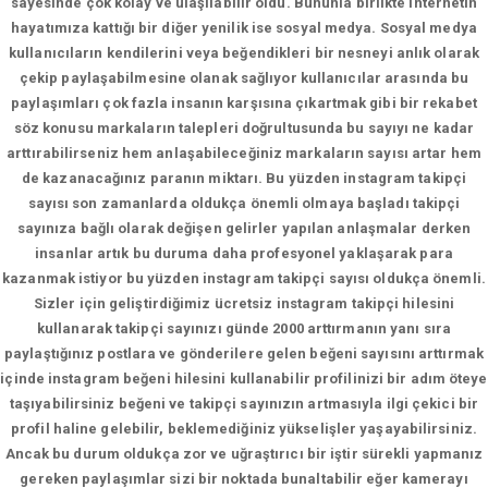
sayesinde çok kolay ve ulaşılabilir oldu. Bununla birlikte internetin
hayatımıza kattığı bir diğer yenilik ise sosyal medya. Sosyal medya
kullanıcıların kendilerini veya beğendikleri bir nesneyi anlık olarak
çekip paylaşabilmesine olanak sağlıyor kullanıcılar arasında bu
paylaşımları çok fazla insanın karşısına çıkartmak gibi bir rekabet
söz konusu markaların talepleri doğrultusunda bu sayıyı ne kadar
arttırabilirseniz hem anlaşabileceğiniz markaların sayısı artar hem
de kazanacağınız paranın miktarı. Bu yüzden instagram takipçi
sayısı son zamanlarda oldukça önemli olmaya başladı takipçi
sayınıza bağlı olarak değişen gelirler yapılan anlaşmalar derken
insanlar artık bu duruma daha profesyonel yaklaşarak para
kazanmak istiyor bu yüzden instagram takipçi sayısı oldukça önemli.
Sizler için geliştirdiğimiz ücretsiz instagram takipçi hilesini
kullanarak takipçi sayınızı günde 2000 arttırmanın yanı sıra
paylaştığınız postlara ve gönderilere gelen beğeni sayısını arttırmak
içinde instagram beğeni hilesini kullanabilir profilinizi bir adım öteye
taşıyabilirsiniz beğeni ve takipçi sayınızın artmasıyla ilgi çekici bir
profil haline gelebilir, beklemediğiniz yükselişler yaşayabilirsiniz.
Ancak bu durum oldukça zor ve uğraştırıcı bir iştir sürekli yapmanız
gereken paylaşımlar sizi bir noktada bunaltabilir eğer kamerayı