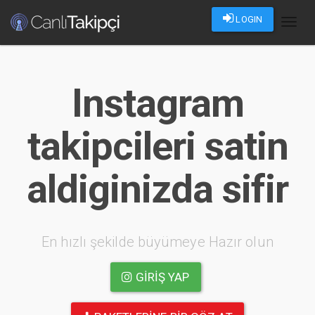
LOGIN
Toggl
naviga
Instagram
takipcileri satin
aldiginizda sifir
En hızlı şekilde büyümeye Hazır olun
GIRIŞ YAP