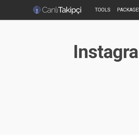
TOOLS
PACKAGE
Instagra