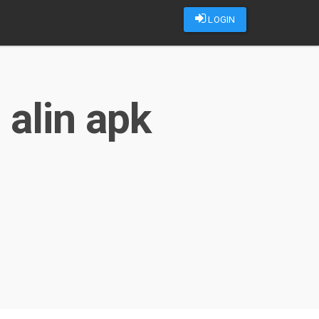
LOGIN
 alin apk