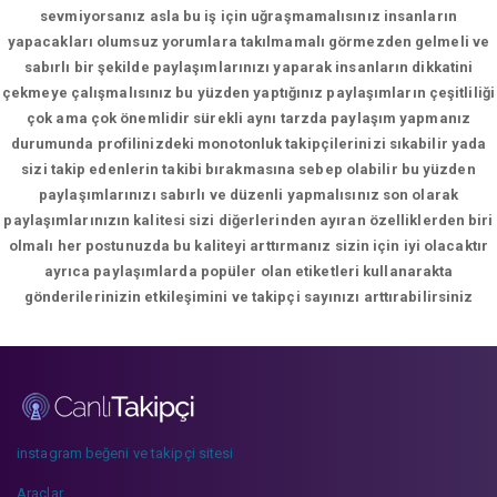
sevmiyorsanız asla bu iş için uğraşmamalısınız insanların
yapacakları olumsuz yorumlara takılmamalı görmezden gelmeli ve
sabırlı bir şekilde paylaşımlarınızı yaparak insanların dikkatini
çekmeye çalışmalısınız bu yüzden yaptığınız paylaşımların çeşitliliği
çok ama çok önemlidir sürekli aynı tarzda paylaşım yapmanız
durumunda profilinizdeki monotonluk takipçilerinizi sıkabilir yada
sizi takip edenlerin takibi bırakmasına sebep olabilir bu yüzden
paylaşımlarınızı sabırlı ve düzenli yapmalısınız son olarak
paylaşımlarınızın kalitesi sizi diğerlerinden ayıran özelliklerden biri
olmalı her postunuzda bu kaliteyi arttırmanız sizin için iyi olacaktır
ayrıca paylaşımlarda popüler olan etiketleri kullanarakta
gönderilerinizin etkileşimini ve takipçi sayınızı arttırabilirsiniz
instagram beğeni ve takipçi sitesi
Araçlar