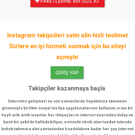
PAKETLERINE BIR GÖZ AT
Instagram takipcileri satin alin hizli teslimat
Sizlere en iyi hizmeti sunmak için bu siteyi
açmıştır
GIRIŞ YAP
Takipçiler kazanmaya başla
İnternetin gelişmesi ve son zamanlarda hayatımıza tamamen
girmesiyle birlikte sosyal medya uygulamalarının kullanım oranı bir
hayli arttı artık insanlar her ihtiyaçlarını internet üzerinden kolay ve
basit bir şekilde halledebiliyor, evinizde eksik olan tuzdan tutunda
koltuk takımına alet çantasından buzdolabına kadar her şey internet