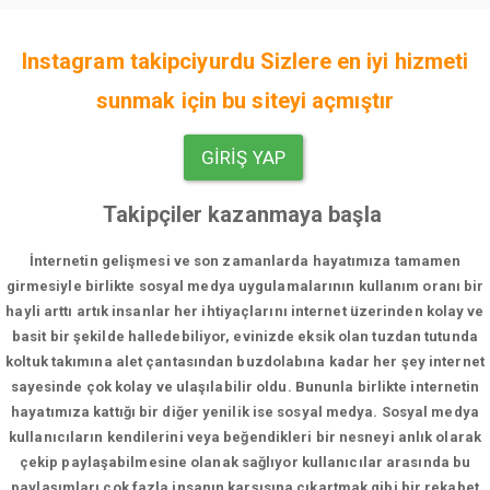
Instagram takipciyurdu Sizlere en iyi hizmeti
sunmak için bu siteyi açmıştır
GIRIŞ YAP
Takipçiler kazanmaya başla
İnternetin gelişmesi ve son zamanlarda hayatımıza tamamen
girmesiyle birlikte sosyal medya uygulamalarının kullanım oranı bir
hayli arttı artık insanlar her ihtiyaçlarını internet üzerinden kolay ve
basit bir şekilde halledebiliyor, evinizde eksik olan tuzdan tutunda
koltuk takımına alet çantasından buzdolabına kadar her şey internet
sayesinde çok kolay ve ulaşılabilir oldu. Bununla birlikte internetin
hayatımıza kattığı bir diğer yenilik ise sosyal medya. Sosyal medya
kullanıcıların kendilerini veya beğendikleri bir nesneyi anlık olarak
çekip paylaşabilmesine olanak sağlıyor kullanıcılar arasında bu
paylaşımları çok fazla insanın karşısına çıkartmak gibi bir rekabet