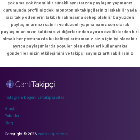
çok ama çok önemlidir sürekli aynı tarzda paylaşım yapmanız
durumunda profilinizdeki monotonluk takipçilerinizi sıkabilir yada
sizi takip edenlerin takibi bırakmasına sebep olabilir bu yüzden
paylaşımlarınızı sabırlı ve düzenli yapmalısınız son olarak
paylaşımlarınızın kalitesi sizi diğerlerinden ayıran özelliklerden biri
olmalı her postunuzda bu kaliteyi arttırmanız sizin için iyi olacaktır
ayrıca paylaşımlarda popüler olan etiketleri kullanarakta
gönderilerinizin etkileşimini ve takipçi sayınızı arttırabilirsiniz
instagram beğeni ve takipçi sitesi
Araçlar
Paketler
Blog
Copyright © 2026
canlitakipci.com