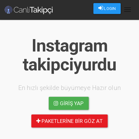
LOGIN
Toggl
naviga
Instagram
takipciyurdu
En hızlı şekilde büyümeye Hazır olun
GIRIŞ YAP
PAKETLERINE BIR GÖZ AT