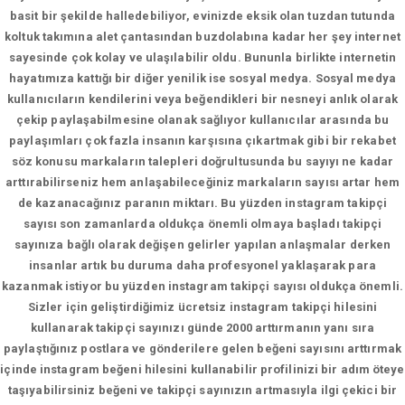
basit bir şekilde halledebiliyor, evinizde eksik olan tuzdan tutunda
koltuk takımına alet çantasından buzdolabına kadar her şey internet
sayesinde çok kolay ve ulaşılabilir oldu. Bununla birlikte internetin
hayatımıza kattığı bir diğer yenilik ise sosyal medya. Sosyal medya
kullanıcıların kendilerini veya beğendikleri bir nesneyi anlık olarak
çekip paylaşabilmesine olanak sağlıyor kullanıcılar arasında bu
paylaşımları çok fazla insanın karşısına çıkartmak gibi bir rekabet
söz konusu markaların talepleri doğrultusunda bu sayıyı ne kadar
arttırabilirseniz hem anlaşabileceğiniz markaların sayısı artar hem
de kazanacağınız paranın miktarı. Bu yüzden instagram takipçi
sayısı son zamanlarda oldukça önemli olmaya başladı takipçi
sayınıza bağlı olarak değişen gelirler yapılan anlaşmalar derken
insanlar artık bu duruma daha profesyonel yaklaşarak para
kazanmak istiyor bu yüzden instagram takipçi sayısı oldukça önemli.
Sizler için geliştirdiğimiz ücretsiz instagram takipçi hilesini
kullanarak takipçi sayınızı günde 2000 arttırmanın yanı sıra
paylaştığınız postlara ve gönderilere gelen beğeni sayısını arttırmak
içinde instagram beğeni hilesini kullanabilir profilinizi bir adım öteye
taşıyabilirsiniz beğeni ve takipçi sayınızın artmasıyla ilgi çekici bir