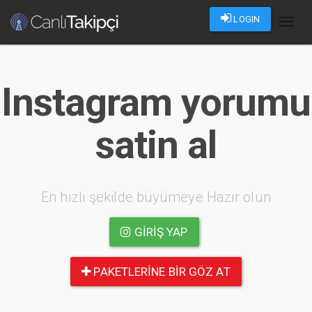
LOGIN
Toggl
naviga
Instagram yorumu
satin al
En hızlı şekilde büyümeye Hazır olun
GIRIŞ YAP
PAKETLERINE BIR GÖZ AT