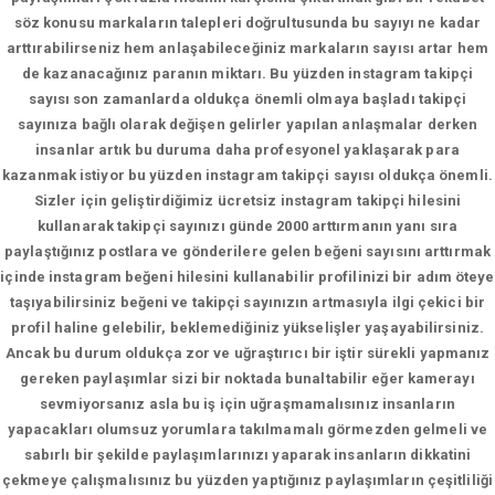
söz konusu markaların talepleri doğrultusunda bu sayıyı ne kadar
arttırabilirseniz hem anlaşabileceğiniz markaların sayısı artar hem
de kazanacağınız paranın miktarı. Bu yüzden instagram takipçi
sayısı son zamanlarda oldukça önemli olmaya başladı takipçi
sayınıza bağlı olarak değişen gelirler yapılan anlaşmalar derken
insanlar artık bu duruma daha profesyonel yaklaşarak para
kazanmak istiyor bu yüzden instagram takipçi sayısı oldukça önemli.
Sizler için geliştirdiğimiz ücretsiz instagram takipçi hilesini
kullanarak takipçi sayınızı günde 2000 arttırmanın yanı sıra
paylaştığınız postlara ve gönderilere gelen beğeni sayısını arttırmak
içinde instagram beğeni hilesini kullanabilir profilinizi bir adım öteye
taşıyabilirsiniz beğeni ve takipçi sayınızın artmasıyla ilgi çekici bir
profil haline gelebilir, beklemediğiniz yükselişler yaşayabilirsiniz.
Ancak bu durum oldukça zor ve uğraştırıcı bir iştir sürekli yapmanız
gereken paylaşımlar sizi bir noktada bunaltabilir eğer kamerayı
sevmiyorsanız asla bu iş için uğraşmamalısınız insanların
yapacakları olumsuz yorumlara takılmamalı görmezden gelmeli ve
sabırlı bir şekilde paylaşımlarınızı yaparak insanların dikkatini
çekmeye çalışmalısınız bu yüzden yaptığınız paylaşımların çeşitliliği