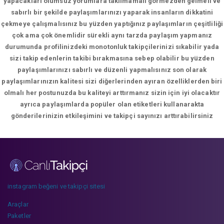
yapacakları olumsuz yorumlara takılmamalı görmezden gelmeli ve
sabırlı bir şekilde paylaşımlarınızı yaparak insanların dikkatini
çekmeye çalışmalısınız bu yüzden yaptığınız paylaşımların çeşitliliği
çok ama çok önemlidir sürekli aynı tarzda paylaşım yapmanız
durumunda profilinizdeki monotonluk takipçilerinizi sıkabilir yada
sizi takip edenlerin takibi bırakmasına sebep olabilir bu yüzden
paylaşımlarınızı sabırlı ve düzenli yapmalısınız son olarak
paylaşımlarınızın kalitesi sizi diğerlerinden ayıran özelliklerden biri
olmalı her postunuzda bu kaliteyi arttırmanız sizin için iyi olacaktır
ayrıca paylaşımlarda popüler olan etiketleri kullanarakta
gönderilerinizin etkileşimini ve takipçi sayınızı arttırabilirsiniz
instagram beğeni ve takipçi sitesi
Araçlar
Paketler