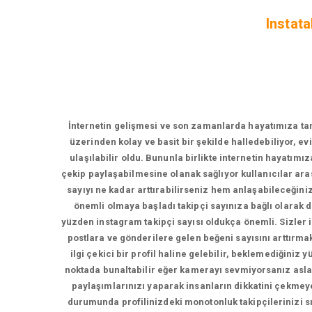
Instata
İnternetin gelişmesi ve son zamanlarda hayatımıza tama
üzerinden kolay ve basit bir şekilde halledebiliyor, e
ulaşılabilir oldu. Bununla birlikte internetin hayatımı
çekip paylaşabilmesine olanak sağlıyor kullanıcılar ara
sayıyı ne kadar arttırabilirseniz hem anlaşabileceğin
önemli olmaya başladı takipçi sayınıza bağlı olarak
yüzden instagram takipçi sayısı oldukça önemli. Sizler iç
postlara ve gönderilere gelen beğeni sayısını arttırmak 
ilgi çekici bir profil haline gelebilir, beklemediğiniz
noktada bunaltabilir eğer kamerayı sevmiyorsanız asla
paylaşımlarınızı yaparak insanların dikkatini çekmeye
durumunda profilinizdeki monotonluk takipçilerinizi sı