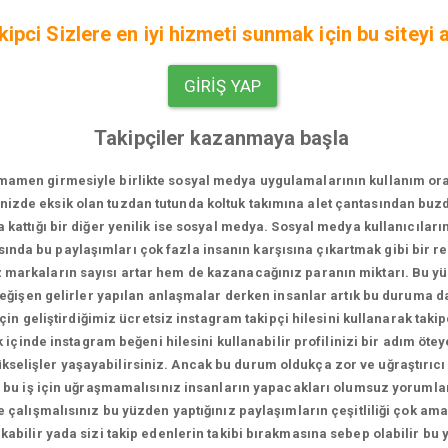
kipci Sizlere en iyi hizmeti sunmak için bu siteyi 
GIRIŞ YAP
Takipçiler kazanmaya başla
men girmesiyle birlikte sosyal medya uygulamalarının kullanım oranı bi
vinizde eksik olan tuzdan tutunda koltuk takımına alet çantasından bu
za kattığı bir diğer yenilik ise sosyal medya. Sosyal medya kullanıcıları
sında bu paylaşımları çok fazla insanın karşısına çıkartmak gibi bir 
iz markaların sayısı artar hem de kazanacağınız paranın miktarı. Bu 
 değişen gelirler yapılan anlaşmalar derken insanlar artık bu duruma 
in geliştirdiğimiz ücretsiz instagram takipçi hilesini kullanarak takip
içinde instagram beğeni hilesini kullanabilir profilinizi bir adım ötey
 yükselişler yaşayabilirsiniz. Ancak bu durum oldukça zor ve uğraştırıcı
 bu iş için uğraşmamalısınız insanların yapacakları olumsuz yorumlar
 çalışmalısınız bu yüzden yaptığınız paylaşımların çeşitliliği çok a
kabilir yada sizi takip edenlerin takibi bırakmasına sebep olabilir bu 