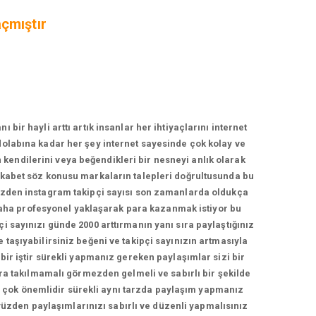
açmıştır
r hayli arttı artık insanlar her ihtiyaçlarını internet
zdolabına kadar her şey internet sayesinde çok kolay ve
n kendilerini veya beğendikleri bir nesneyi anlık olarak
rekabet söz konusu markaların talepleri doğrultusunda bu
yüzden instagram takipçi sayısı son zamanlarda oldukça
daha profesyonel yaklaşarak para kazanmak istiyor bu
çi sayınızı günde 2000 arttırmanın yanı sıra paylaştığınız
e taşıyabilirsiniz beğeni ve takipçi sayınızın artmasıyla
 bir iştir sürekli yapmanız gereken paylaşımlar sizi bir
a takılmamalı görmezden gelmeli ve sabırlı bir şekilde
ma çok önemlidir sürekli aynı tarzda paylaşım yapmanız
yüzden paylaşımlarınızı sabırlı ve düzenli yapmalısınız