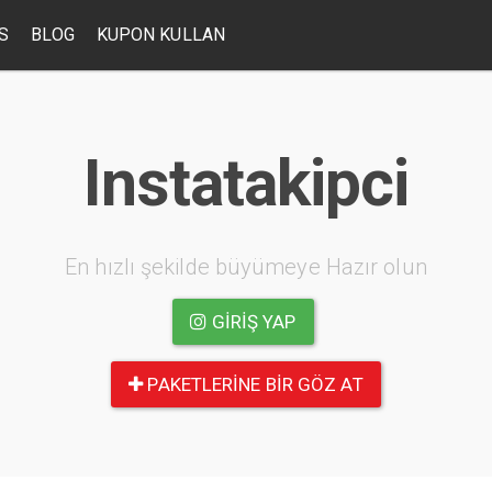
S
BLOG
KUPON KULLAN
Instatakipci
En hızlı şekilde büyümeye Hazır olun
GIRIŞ YAP
PAKETLERINE BIR GÖZ AT