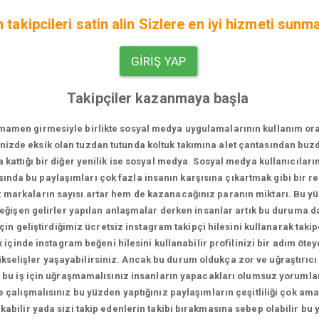
akipcileri satin alin Sizlere en iyi hizmeti sunma
GIRIŞ YAP
Takipçiler kazanmaya başla
men girmesiyle birlikte sosyal medya uygulamalarının kullanım oranı bi
vinizde eksik olan tuzdan tutunda koltuk takımına alet çantasından bu
za kattığı bir diğer yenilik ise sosyal medya. Sosyal medya kullanıcıları
sında bu paylaşımları çok fazla insanın karşısına çıkartmak gibi bir 
iz markaların sayısı artar hem de kazanacağınız paranın miktarı. Bu 
 değişen gelirler yapılan anlaşmalar derken insanlar artık bu duruma 
in geliştirdiğimiz ücretsiz instagram takipçi hilesini kullanarak takip
içinde instagram beğeni hilesini kullanabilir profilinizi bir adım ötey
 yükselişler yaşayabilirsiniz. Ancak bu durum oldukça zor ve uğraştırıcı
 bu iş için uğraşmamalısınız insanların yapacakları olumsuz yorumlar
 çalışmalısınız bu yüzden yaptığınız paylaşımların çeşitliliği çok a
kabilir yada sizi takip edenlerin takibi bırakmasına sebep olabilir bu 