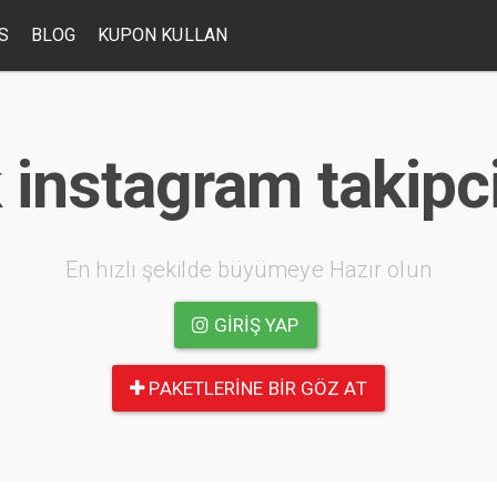
S
BLOG
KUPON KULLAN
instagram takipcil
En hızlı şekilde büyümeye Hazır olun
GIRIŞ YAP
PAKETLERINE BIR GÖZ AT