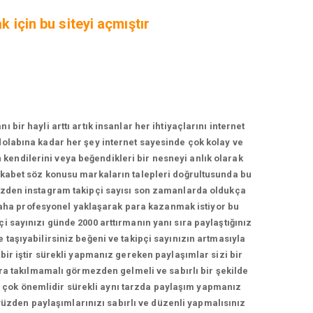
k için bu siteyi açmıştır
r hayli arttı artık insanlar her ihtiyaçlarını internet
zdolabına kadar her şey internet sayesinde çok kolay ve
n kendilerini veya beğendikleri bir nesneyi anlık olarak
rekabet söz konusu markaların talepleri doğrultusunda bu
yüzden instagram takipçi sayısı son zamanlarda oldukça
daha profesyonel yaklaşarak para kazanmak istiyor bu
çi sayınızı günde 2000 arttırmanın yanı sıra paylaştığınız
e taşıyabilirsiniz beğeni ve takipçi sayınızın artmasıyla
 bir iştir sürekli yapmanız gereken paylaşımlar sizi bir
a takılmamalı görmezden gelmeli ve sabırlı bir şekilde
ma çok önemlidir sürekli aynı tarzda paylaşım yapmanız
yüzden paylaşımlarınızı sabırlı ve düzenli yapmalısınız