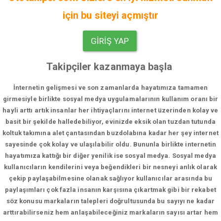
için bu siteyi açmıştır
GIRIŞ YAP
Takipçiler kazanmaya başla
İnternetin gelişmesi ve son zamanlarda hayatımıza tamamen
girmesiyle birlikte sosyal medya uygulamalarının kullanım oranı bir
hayli arttı artık insanlar her ihtiyaçlarını internet üzerinden kolay ve
basit bir şekilde halledebiliyor, evinizde eksik olan tuzdan tutunda
koltuk takımına alet çantasından buzdolabına kadar her şey internet
sayesinde çok kolay ve ulaşılabilir oldu. Bununla birlikte internetin
hayatımıza kattığı bir diğer yenilik ise sosyal medya. Sosyal medya
kullanıcıların kendilerini veya beğendikleri bir nesneyi anlık olarak
çekip paylaşabilmesine olanak sağlıyor kullanıcılar arasında bu
paylaşımları çok fazla insanın karşısına çıkartmak gibi bir rekabet
söz konusu markaların talepleri doğrultusunda bu sayıyı ne kadar
arttırabilirseniz hem anlaşabileceğiniz markaların sayısı artar hem