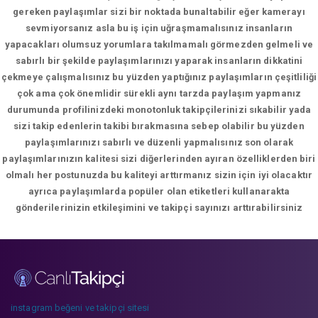
gereken paylaşımlar sizi bir noktada bunaltabilir eğer kamerayı
sevmiyorsanız asla bu iş için uğraşmamalısınız insanların
yapacakları olumsuz yorumlara takılmamalı görmezden gelmeli ve
sabırlı bir şekilde paylaşımlarınızı yaparak insanların dikkatini
çekmeye çalışmalısınız bu yüzden yaptığınız paylaşımların çeşitliliği
çok ama çok önemlidir sürekli aynı tarzda paylaşım yapmanız
durumunda profilinizdeki monotonluk takipçilerinizi sıkabilir yada
sizi takip edenlerin takibi bırakmasına sebep olabilir bu yüzden
paylaşımlarınızı sabırlı ve düzenli yapmalısınız son olarak
paylaşımlarınızın kalitesi sizi diğerlerinden ayıran özelliklerden biri
olmalı her postunuzda bu kaliteyi arttırmanız sizin için iyi olacaktır
ayrıca paylaşımlarda popüler olan etiketleri kullanarakta
gönderilerinizin etkileşimini ve takipçi sayınızı arttırabilirsiniz
instagram beğeni ve takipçi sitesi