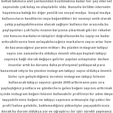
koltuk takımına alet çantasından buzdolabına kadar her şey internet
sayesinde çok kolay ve ulaşılabilir oldu. Bununla birlikte internetin
hayatımıza kattığı bir diğer yenilik ise sosyal medya. Sosyal medya
kullanıcıların kendilerini veya beğendikleri bir nesneyi anlık olarak
çekip paylaşabilmesine olanak sağlıyor kullanıcılar arasında bu
paylaşımları çok fazla insanın karşısına çıkartmak gibi bir rekabet
söz konusu markaların talepleri doğrultusunda bu sayıyı ne kadar
arttırabilirseniz hem anlaşabileceğiniz markaların sayısı artar hem
de kazanacağınız paranın miktarı. Bu yüzden instagram takipçi
sayısı son zamanlarda oldukça önemli olmaya başladı takipçi
sayınıza bağlı olarak değişen gelirler yapılan anlaşmalar derken
insanlar artık bu duruma daha profesyonel yaklaşarak para
kazanmak istiyor bu yüzden instagram takipçi sayısı oldukça önemli.
Sizler için geliştirdiğimiz ücretsiz instagram takipçi hilesini
kullanarak takipçi sayınızı günde 2000 arttırmanın yanı sıra
paylaştığınız postlara ve gönderilere gelen beğeni sayısını arttırmak
içinde instagram beğeni hilesini kullanabilir profilinizi bir adım öteye
taşıyabilirsiniz beğeni ve takipçi sayınızın artmasıyla ilgi çekici bir
profil haline gelebilir, beklemediğiniz yükselişler yaşayabilirsiniz.
Ancak bu durum oldukça zor ve uğraştırıcı bir iştir sürekli yapmanız