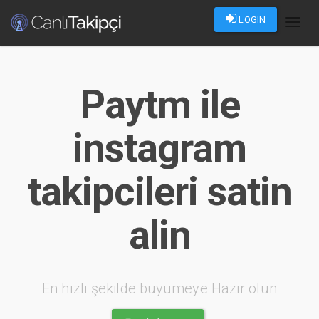
LOGIN
Toggl
naviga
Paytm ile
instagram
takipcileri satin
alin
En hızlı şekilde büyümeye Hazır olun