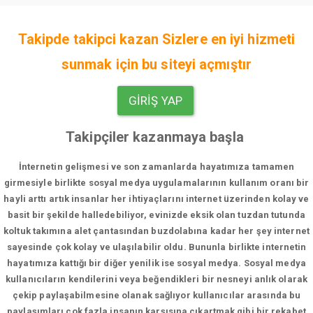
Takipde takipci kazan Sizlere en iyi hizmeti
sunmak için bu siteyi açmıştır
GIRIŞ YAP
Takipçiler kazanmaya başla
İnternetin gelişmesi ve son zamanlarda hayatımıza tamamen
girmesiyle birlikte sosyal medya uygulamalarının kullanım oranı bir
hayli arttı artık insanlar her ihtiyaçlarını internet üzerinden kolay ve
basit bir şekilde halledebiliyor, evinizde eksik olan tuzdan tutunda
koltuk takımına alet çantasından buzdolabına kadar her şey internet
sayesinde çok kolay ve ulaşılabilir oldu. Bununla birlikte internetin
hayatımıza kattığı bir diğer yenilik ise sosyal medya. Sosyal medya
kullanıcıların kendilerini veya beğendikleri bir nesneyi anlık olarak
çekip paylaşabilmesine olanak sağlıyor kullanıcılar arasında bu
paylaşımları çok fazla insanın karşısına çıkartmak gibi bir rekabet