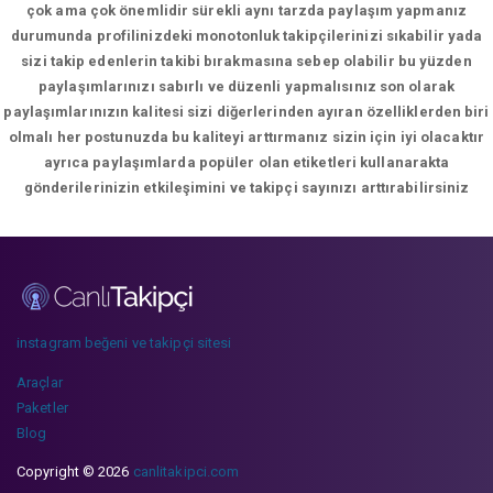
çok ama çok önemlidir sürekli aynı tarzda paylaşım yapmanız
durumunda profilinizdeki monotonluk takipçilerinizi sıkabilir yada
sizi takip edenlerin takibi bırakmasına sebep olabilir bu yüzden
paylaşımlarınızı sabırlı ve düzenli yapmalısınız son olarak
paylaşımlarınızın kalitesi sizi diğerlerinden ayıran özelliklerden biri
olmalı her postunuzda bu kaliteyi arttırmanız sizin için iyi olacaktır
ayrıca paylaşımlarda popüler olan etiketleri kullanarakta
gönderilerinizin etkileşimini ve takipçi sayınızı arttırabilirsiniz
instagram beğeni ve takipçi sitesi
Araçlar
Paketler
Blog
Copyright © 2026
canlitakipci.com