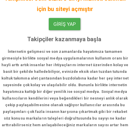
için bu siteyi açmıştır
GIRIŞ YAP
Takipçiler kazanmaya başla
İnternetin gelişmesi ve son zamanlarda hayatımıza tamamen
girmesiyle birlikte sosyal medya uygulamalarının kullanım oranı bir
hayli arttı artık insanlar her ihtiyaçlarını internet üzerinden kolay ve
basit bir şekilde halledebiliyor, evinizde eksik olan tuzdan tutunda
koltuk takımına alet çantasından buzdolabına kadar her şey internet
sayesinde çok kolay ve ulaşılabilir oldu. Bununla birlikte internetin
hayatımıza kattığı bir diğer yenilik ise sosyal medya. Sosyal medya
kullanıcıların kendilerini veya beğendikleri bir nesneyi anlık olarak
çekip paylaşabilmesine olanak sağlıyor kullanıcılar arasında bu
paylaşımları çok fazla insanın karşısına çıkartmak gibi bir rekabet
söz konusu markaların talepleri doğrultusunda bu sayıyı ne kadar
arttırabilirseniz hem anlaşabileceğiniz markaların sayısı artar hem