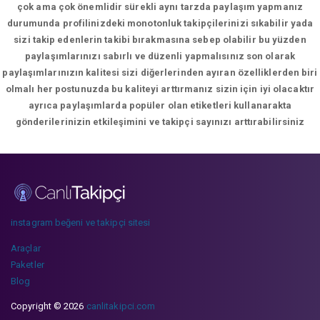
çok ama çok önemlidir sürekli aynı tarzda paylaşım yapmanız
durumunda profilinizdeki monotonluk takipçilerinizi sıkabilir yada
sizi takip edenlerin takibi bırakmasına sebep olabilir bu yüzden
paylaşımlarınızı sabırlı ve düzenli yapmalısınız son olarak
paylaşımlarınızın kalitesi sizi diğerlerinden ayıran özelliklerden biri
olmalı her postunuzda bu kaliteyi arttırmanız sizin için iyi olacaktır
ayrıca paylaşımlarda popüler olan etiketleri kullanarakta
gönderilerinizin etkileşimini ve takipçi sayınızı arttırabilirsiniz
instagram beğeni ve takipçi sitesi
Araçlar
Paketler
Blog
Copyright © 2026
canlitakipci.com