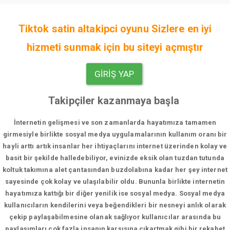
Tiktok satin altakipci oyunu Sizlere en iyi
hizmeti sunmak için bu siteyi açmıştır
GIRIŞ YAP
Takipçiler kazanmaya başla
İnternetin gelişmesi ve son zamanlarda hayatımıza tamamen
girmesiyle birlikte sosyal medya uygulamalarının kullanım oranı bir
hayli arttı artık insanlar her ihtiyaçlarını internet üzerinden kolay ve
basit bir şekilde halledebiliyor, evinizde eksik olan tuzdan tutunda
koltuk takımına alet çantasından buzdolabına kadar her şey internet
sayesinde çok kolay ve ulaşılabilir oldu. Bununla birlikte internetin
hayatımıza kattığı bir diğer yenilik ise sosyal medya. Sosyal medya
kullanıcıların kendilerini veya beğendikleri bir nesneyi anlık olarak
çekip paylaşabilmesine olanak sağlıyor kullanıcılar arasında bu
paylaşımları çok fazla insanın karşısına çıkartmak gibi bir rekabet