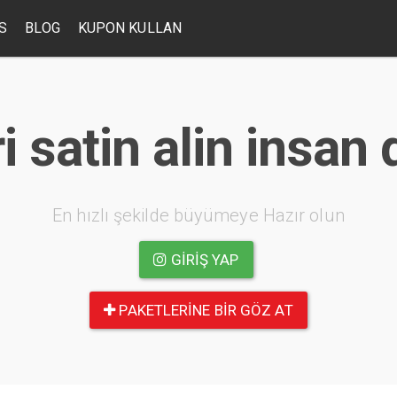
S
BLOG
KUPON KULLAN
ri satin alin insa
En hızlı şekilde büyümeye Hazır olun
GIRIŞ YAP
PAKETLERINE BIR GÖZ AT