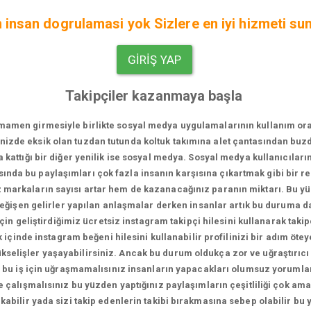
in insan dogrulamasi yok Sizlere en iyi hizmeti su
GIRIŞ YAP
Takipçiler kazanmaya başla
men girmesiyle birlikte sosyal medya uygulamalarının kullanım oranı bi
vinizde eksik olan tuzdan tutunda koltuk takımına alet çantasından bu
za kattığı bir diğer yenilik ise sosyal medya. Sosyal medya kullanıcıları
sında bu paylaşımları çok fazla insanın karşısına çıkartmak gibi bir 
iz markaların sayısı artar hem de kazanacağınız paranın miktarı. Bu 
 değişen gelirler yapılan anlaşmalar derken insanlar artık bu duruma 
in geliştirdiğimiz ücretsiz instagram takipçi hilesini kullanarak takip
içinde instagram beğeni hilesini kullanabilir profilinizi bir adım ötey
 yükselişler yaşayabilirsiniz. Ancak bu durum oldukça zor ve uğraştırıcı
 bu iş için uğraşmamalısınız insanların yapacakları olumsuz yorumlar
 çalışmalısınız bu yüzden yaptığınız paylaşımların çeşitliliği çok a
kabilir yada sizi takip edenlerin takibi bırakmasına sebep olabilir bu 