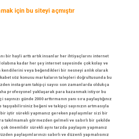
nmak için bu siteyi açmıştır
r hayli arttı artık insanlar her ihtiyaçlarını internet
zdolabına kadar her şey internet sayesinde çok kolay ve
n kendilerini veya beğendikleri bir nesneyi anlık olarak
rekabet söz konusu markaların talepleri doğrultusunda bu
yüzden instagram takipçi sayısı son zamanlarda oldukça
daha profesyonel yaklaşarak para kazanmak istiyor bu
çi sayınızı günde 2000 arttırmanın yanı sıra paylaştığınız
e taşıyabilirsiniz beğeni ve takipçi sayınızın artmasıyla
 bir iştir sürekli yapmanız gereken paylaşımlar sizi bir
a takılmamalı görmezden gelmeli ve sabırlı bir şekilde
ma çok önemlidir sürekli aynı tarzda paylaşım yapmanız
yüzden paylaşımlarınızı sabırlı ve düzenli yapmalısınız