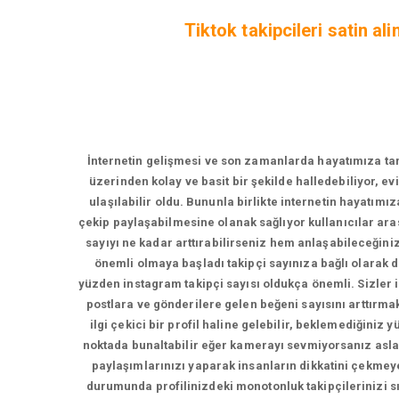
Tiktok takipcileri satin al
İnternetin gelişmesi ve son zamanlarda hayatımıza tama
üzerinden kolay ve basit bir şekilde halledebiliyor, e
ulaşılabilir oldu. Bununla birlikte internetin hayatımı
çekip paylaşabilmesine olanak sağlıyor kullanıcılar ara
sayıyı ne kadar arttırabilirseniz hem anlaşabileceğin
önemli olmaya başladı takipçi sayınıza bağlı olarak
yüzden instagram takipçi sayısı oldukça önemli. Sizler iç
postlara ve gönderilere gelen beğeni sayısını arttırmak 
ilgi çekici bir profil haline gelebilir, beklemediğiniz
noktada bunaltabilir eğer kamerayı sevmiyorsanız asla
paylaşımlarınızı yaparak insanların dikkatini çekmeye
durumunda profilinizdeki monotonluk takipçilerinizi sı