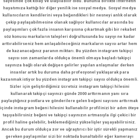
sayesinde çok kolay ve ulaşılabilir oldu. Bununla birlikte internetin
hayatımıza kattığı bir diğer yenilik ise sosyal medya. Sosyal medya
kullanıcıların kendilerini veya beğendikleri bir nesneyi anlık olarak
çekip paylaşabilmesine olanak sağlıyor kullanıcılar arasında bu
paylaşımları çok fazla insanın karşısına çıkartmak gibi bir rekabet
söz konusu markaların talepleri doğrultusunda bu sayıyı ne kadar
arttırabilirseniz hem anlaşabileceğiniz markaların sayısı artar hem
de kazanacağınız paranın miktarı. Bu yüzden instagram takipçi
sayısı son zamanlarda oldukça önemli olmaya başladı takipçi
sayınıza bağlı olarak değişen gelirler yapılan anlaşmalar derken
insanlar artık bu duruma daha profesyonel yaklaşarak para
kazanmak istiyor bu yüzden instagram takipçi sayısı oldukça önemli.
Sizler için geliştirdiğimiz ücretsiz instagram takipçi hilesini
kullanarak takipçi sayınızı günde 2000 arttırmanın yanı sıra
paylaştığınız postlara ve gönderilere gelen beğeni sayısını arttırmak
içinde instagram beğeni hilesini kullanabilir profilinizi bir adım öteye
taşıyabilirsiniz beğeni ve takipçi sayınızın artmasıyla ilgi çekici bir
profil haline gelebilir, beklemediğiniz yükselişler yaşayabilirsiniz.
Ancak bu durum oldukça zor ve uğraştırıcı bir iştir sürekli yapmanız
gereken paylaşımlar sizi bir noktada bunaltabilir eğer kamerayı