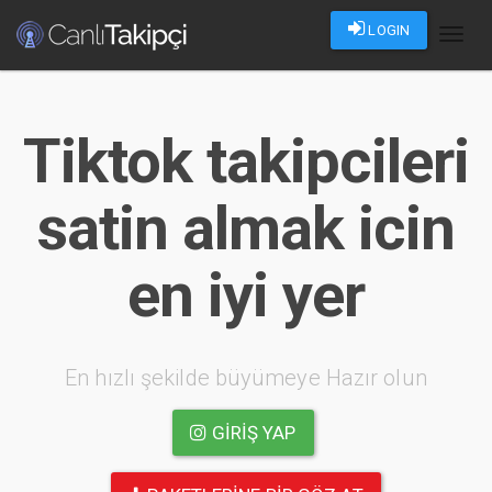
LOGIN
Toggl
naviga
Tiktok takipcileri
satin almak icin
en iyi yer
En hızlı şekilde büyümeye Hazır olun
GIRIŞ YAP