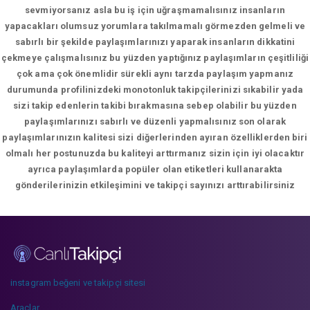
sevmiyorsanız asla bu iş için uğraşmamalısınız insanların
yapacakları olumsuz yorumlara takılmamalı görmezden gelmeli ve
sabırlı bir şekilde paylaşımlarınızı yaparak insanların dikkatini
çekmeye çalışmalısınız bu yüzden yaptığınız paylaşımların çeşitliliği
çok ama çok önemlidir sürekli aynı tarzda paylaşım yapmanız
durumunda profilinizdeki monotonluk takipçilerinizi sıkabilir yada
sizi takip edenlerin takibi bırakmasına sebep olabilir bu yüzden
paylaşımlarınızı sabırlı ve düzenli yapmalısınız son olarak
paylaşımlarınızın kalitesi sizi diğerlerinden ayıran özelliklerden biri
olmalı her postunuzda bu kaliteyi arttırmanız sizin için iyi olacaktır
ayrıca paylaşımlarda popüler olan etiketleri kullanarakta
gönderilerinizin etkileşimini ve takipçi sayınızı arttırabilirsiniz
instagram beğeni ve takipçi sitesi
Araçlar