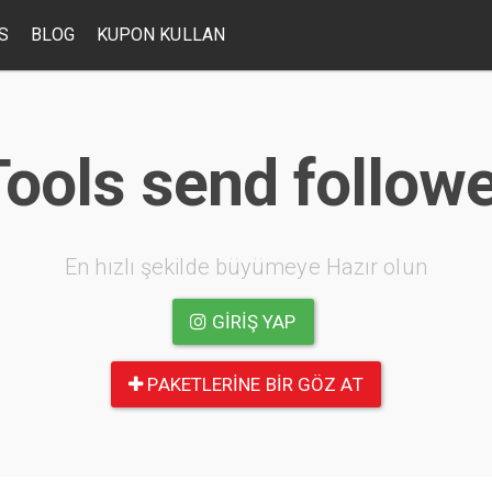
S
BLOG
KUPON KULLAN
ools send follow
En hızlı şekilde büyümeye Hazır olun
GIRIŞ YAP
PAKETLERINE BIR GÖZ AT