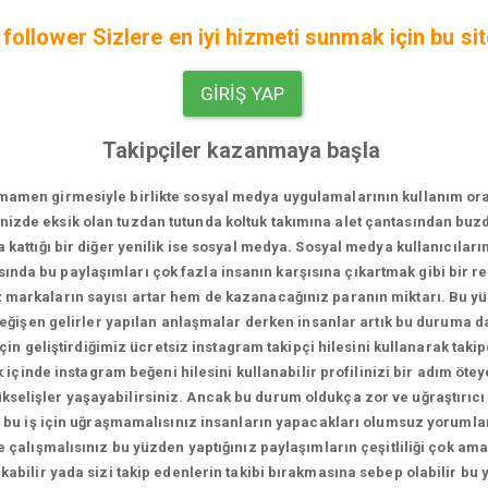
follower Sizlere en iyi hizmeti sunmak için bu sit
GIRIŞ YAP
Takipçiler kazanmaya başla
men girmesiyle birlikte sosyal medya uygulamalarının kullanım oranı bi
vinizde eksik olan tuzdan tutunda koltuk takımına alet çantasından bu
za kattığı bir diğer yenilik ise sosyal medya. Sosyal medya kullanıcıları
sında bu paylaşımları çok fazla insanın karşısına çıkartmak gibi bir 
iz markaların sayısı artar hem de kazanacağınız paranın miktarı. Bu 
 değişen gelirler yapılan anlaşmalar derken insanlar artık bu duruma 
in geliştirdiğimiz ücretsiz instagram takipçi hilesini kullanarak takip
içinde instagram beğeni hilesini kullanabilir profilinizi bir adım ötey
 yükselişler yaşayabilirsiniz. Ancak bu durum oldukça zor ve uğraştırıcı
 bu iş için uğraşmamalısınız insanların yapacakları olumsuz yorumlar
 çalışmalısınız bu yüzden yaptığınız paylaşımların çeşitliliği çok a
kabilir yada sizi takip edenlerin takibi bırakmasına sebep olabilir bu 