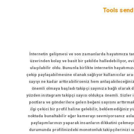
Tools send 
İnternetin gelişmesi ve son zamanlarda hayatımıza tama
üzerinden kolay ve basit bir şekilde halledebiliyor, e
ulaşılabilir oldu. Bununla birlikte internetin hayatımı
çekip paylaşabilmesine olanak sağlıyor kullanıcılar ara
sayıyı ne kadar arttırabilirseniz hem anlaşabileceğin
önemli olmaya başladı takipçi sayınıza bağlı olarak
yüzden instagram takipçi sayısı oldukça önemli. Sizler iç
postlara ve gönderilere gelen beğeni sayısını arttırmak 
ilgi çekici bir profil haline gelebilir, beklemediğiniz
noktada bunaltabilir eğer kamerayı sevmiyorsanız asla
paylaşımlarınızı yaparak insanların dikkatini çekmeye
durumunda profilinizdeki monotonluk takipçilerinizi sı