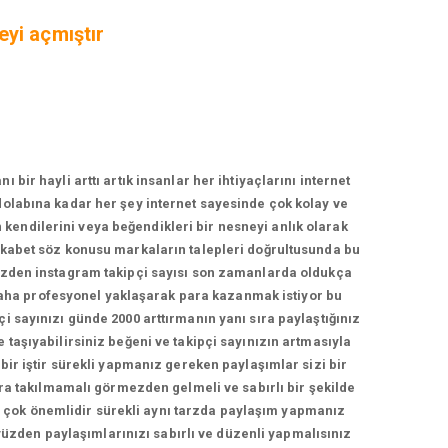
eyi açmıştır
r hayli arttı artık insanlar her ihtiyaçlarını internet
zdolabına kadar her şey internet sayesinde çok kolay ve
n kendilerini veya beğendikleri bir nesneyi anlık olarak
rekabet söz konusu markaların talepleri doğrultusunda bu
yüzden instagram takipçi sayısı son zamanlarda oldukça
daha profesyonel yaklaşarak para kazanmak istiyor bu
çi sayınızı günde 2000 arttırmanın yanı sıra paylaştığınız
e taşıyabilirsiniz beğeni ve takipçi sayınızın artmasıyla
 bir iştir sürekli yapmanız gereken paylaşımlar sizi bir
a takılmamalı görmezden gelmeli ve sabırlı bir şekilde
ma çok önemlidir sürekli aynı tarzda paylaşım yapmanız
yüzden paylaşımlarınızı sabırlı ve düzenli yapmalısınız