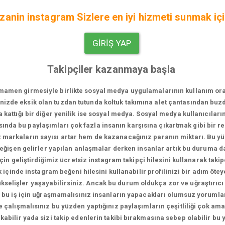
zanin instagram Sizlere en iyi hizmeti sunmak içi
GIRIŞ YAP
Takipçiler kazanmaya başla
men girmesiyle birlikte sosyal medya uygulamalarının kullanım oranı bi
vinizde eksik olan tuzdan tutunda koltuk takımına alet çantasından bu
za kattığı bir diğer yenilik ise sosyal medya. Sosyal medya kullanıcıları
sında bu paylaşımları çok fazla insanın karşısına çıkartmak gibi bir 
iz markaların sayısı artar hem de kazanacağınız paranın miktarı. Bu 
 değişen gelirler yapılan anlaşmalar derken insanlar artık bu duruma 
in geliştirdiğimiz ücretsiz instagram takipçi hilesini kullanarak takip
içinde instagram beğeni hilesini kullanabilir profilinizi bir adım ötey
 yükselişler yaşayabilirsiniz. Ancak bu durum oldukça zor ve uğraştırıcı
 bu iş için uğraşmamalısınız insanların yapacakları olumsuz yorumlar
 çalışmalısınız bu yüzden yaptığınız paylaşımların çeşitliliği çok a
kabilir yada sizi takip edenlerin takibi bırakmasına sebep olabilir bu 