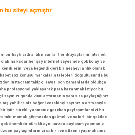
n bu siteyi açmıştır
r hayli arttı artık insanlar her ihtiyaçlarını internet
zdolabına kadar her şey internet sayesinde çok kolay ve
n kendilerini veya beğendikleri bir nesneyi anlık olarak
rekabet söz konusu markaların talepleri doğrultusunda bu
yüzden instagram takipçi sayısı son zamanlarda oldukça
daha profesyonel yaklaşarak para kazanmak istiyor bu
çi sayınızı günde 2000 arttırmanın yanı sıra paylaştığınız
e taşıyabilirsiniz beğeni ve takipçi sayınızın artmasıyla
 bir iştir sürekli yapmanız gereken paylaşımlar sizi bir
a takılmamalı görmezden gelmeli ve sabırlı bir şekilde
ma çok önemlidir sürekli aynı tarzda paylaşım yapmanız
yüzden paylaşımlarınızı sabırlı ve düzenli yapmalısınız