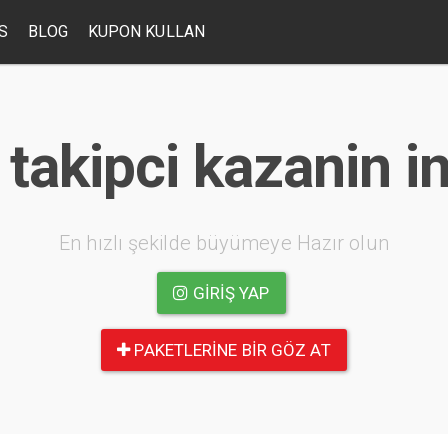
S
BLOG
KUPON KULLAN
 takipci kazanin 
En hızlı şekilde büyümeye Hazır olun
GIRIŞ YAP
PAKETLERINE BIR GÖZ AT