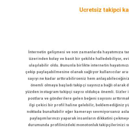
Ucretsiz takipci ka
İnternetin gelişmesi ve son zamanlarda hayatımıza tama
üzerinden kolay ve basit bir şekilde halledebiliyor, e
ulaşılabilir oldu. Bununla birlikte internetin hayatımı
çekip paylaşabilmesine olanak sağlıyor kullanıcılar ara
sayıyı ne kadar arttırabilirseniz hem anlaşabileceğin
önemli olmaya başladı takipçi sayınıza bağlı olarak
yüzden instagram takipçi sayısı oldukça önemli. Sizler iç
postlara ve gönderilere gelen beğeni sayısını arttırmak 
ilgi çekici bir profil haline gelebilir, beklemediğiniz
noktada bunaltabilir eğer kamerayı sevmiyorsanız asla
paylaşımlarınızı yaparak insanların dikkatini çekmeye
durumunda profilinizdeki monotonluk takipçilerinizi sı