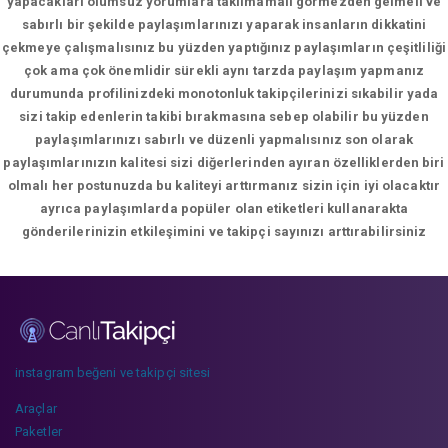
yapacakları olumsuz yorumlara takılmamalı görmezden gelmeli ve
sabırlı bir şekilde paylaşımlarınızı yaparak insanların dikkatini
çekmeye çalışmalısınız bu yüzden yaptığınız paylaşımların çeşitliliği
çok ama çok önemlidir sürekli aynı tarzda paylaşım yapmanız
durumunda profilinizdeki monotonluk takipçilerinizi sıkabilir yada
sizi takip edenlerin takibi bırakmasına sebep olabilir bu yüzden
paylaşımlarınızı sabırlı ve düzenli yapmalısınız son olarak
paylaşımlarınızın kalitesi sizi diğerlerinden ayıran özelliklerden biri
olmalı her postunuzda bu kaliteyi arttırmanız sizin için iyi olacaktır
ayrıca paylaşımlarda popüler olan etiketleri kullanarakta
gönderilerinizin etkileşimini ve takipçi sayınızı arttırabilirsiniz
instagram beğeni ve takipçi sitesi
Araçlar
Paketler