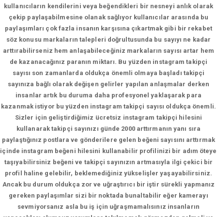
kullanıcıların kendilerini veya beğendikleri bir nesneyi anlık olarak
çekip paylaşabilmesine olanak sağlıyor kullanıcılar arasında bu
paylaşımları çok fazla insanın karşısına çıkartmak gibi bir rekabet
söz konusu markaların talepleri doğrultusunda bu sayıyı ne kadar
arttırabilirseniz hem anlaşabileceğiniz markaların sayısı artar hem
de kazanacağınız paranın miktarı. Bu yüzden instagram takipçi
sayısı son zamanlarda oldukça önemli olmaya başladı takipçi
sayınıza bağlı olarak değişen gelirler yapılan anlaşmalar derken
insanlar artık bu duruma daha profesyonel yaklaşarak para
kazanmak istiyor bu yüzden instagram takipçi sayısı oldukça önemli.
Sizler için geliştirdiğimiz ücretsiz instagram takipçi hilesini
kullanarak takipçi sayınızı günde 2000 arttırmanın yanı sıra
paylaştığınız postlara ve gönderilere gelen beğeni sayısını arttırmak
içinde instagram beğeni hilesini kullanabilir profilinizi bir adım öteye
taşıyabilirsiniz beğeni ve takipçi sayınızın artmasıyla ilgi çekici bir
profil haline gelebilir, beklemediğiniz yükselişler yaşayabilirsiniz.
Ancak bu durum oldukça zor ve uğraştırıcı bir iştir sürekli yapmanız
gereken paylaşımlar sizi bir noktada bunaltabilir eğer kamerayı
sevmiyorsanız asla bu iş için uğraşmamalısınız insanların