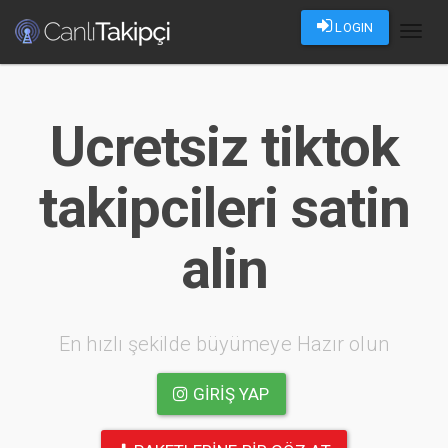
LOGIN
Toggl
naviga
Ucretsiz tiktok
takipcileri satin
alin
En hızlı şekilde büyümeye Hazır olun
GIRIŞ YAP